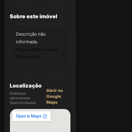
Sobre este imóvel
Descrição não
informada.
Peça detalhes pelo
WhatsApp
Localização
Abrir no
Endereço
Google
aproximado
Maps
(bairro/cidade).