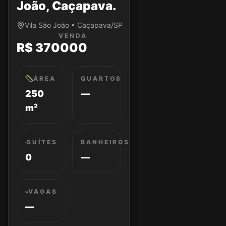
João, Caçapava.
Vila São João • Caçapava/SP
VENDA
R$ 370000
ÁREA
QUARTOS
250
—
m²
SUÍTES
BANHEIROS
0
—
VAGAS
—