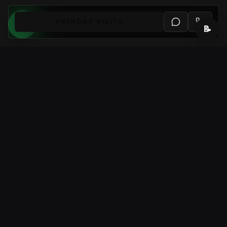
AGENDAR VISITA
📝