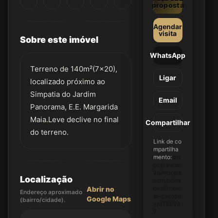
proposta
Agendar
visita
Sobre este imóvel
WhatsApp
Terreno de 140m²(7x20),
Ligar
localizado próximo ao
Simpatia do Jardim
Email
Panorama, E.E. Margarida
Maia.Leve declive no final
Compartilhar
do terreno.
Link de co
mpartilha
mento:
htt
ps://www.
2pimoveis.
Localização
com.br/im
ovel/imov
Abrir no
Endereço aproximado
el-cacapa
Google Maps
(bairro/cidade).
va/TE022
7