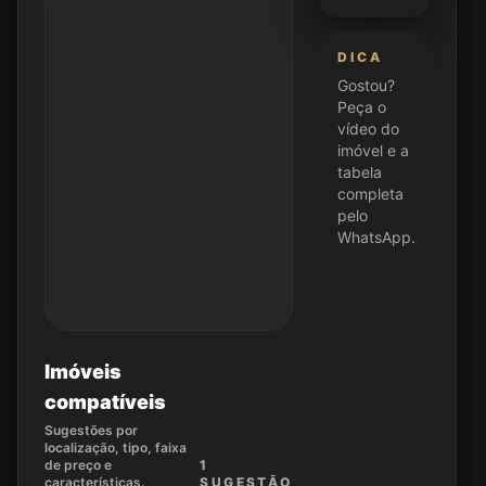
DICA
Gostou?
Peça o
vídeo do
imóvel e a
tabela
completa
pelo
WhatsApp.
Imóveis
compatíveis
Sugestões por
localização, tipo, faixa
de preço e
1
características.
SUGEST
ÃO