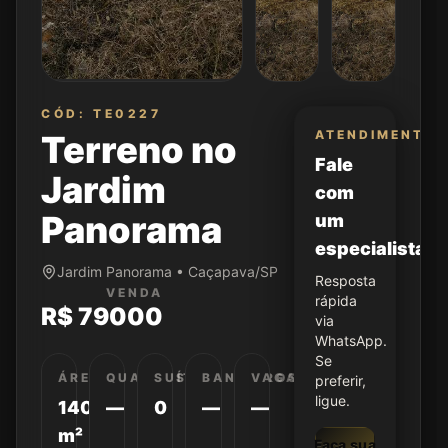
CÓD: TE0227
ATENDIMENTO
Terreno no
Fale
Jardim
com
Panorama
um
especialista
Jardim Panorama • Caçapava/SP
Resposta
VENDA
rápida
R$ 79000
via
WhatsApp.
Se
ÁREA
QUARTOS
SUÍTES
BANHEIROS
VAGAS
preferir,
ligue.
140
—
0
—
—
m²
Faça sua