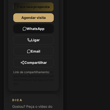
Faça sua proposta
Agendar visita
WhatsApp
Ligar
Email
Compartilhar
Link de compartilhamento:
ht
tps://www.2pimoveis.com.br/i
movel/imovel-cacapava/TE0
254
DICA
Gostou? Peça o vídeo do