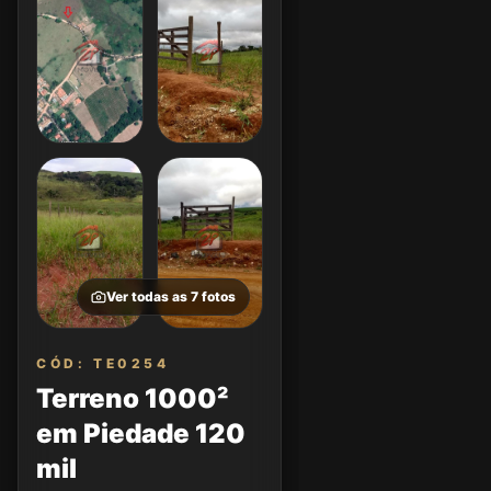
Ver todas as
7
fotos
CÓD: TE0254
Terreno 1000²
em Piedade 120
mil