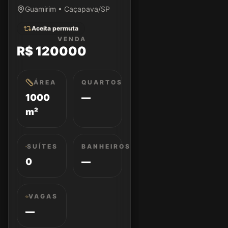
Guamirim • Caçapava/SP
Aceita permuta
VENDA
R$ 120000
ÁREA
QUARTOS
1000
—
m²
SUÍTES
BANHEIROS
0
—
VAGAS
—