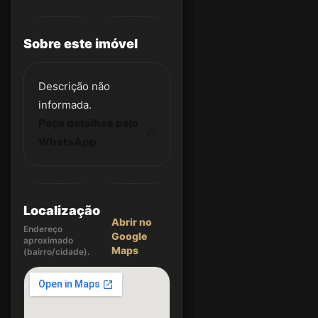
Sobre este imóvel
Descrição não
informada.
Peça detalhes pelo
WhatsApp
Localização
Abrir no
Endereço
Google
aproximado
Maps
(bairro/cidade).