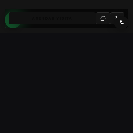
AGENDAR VISITA
📝