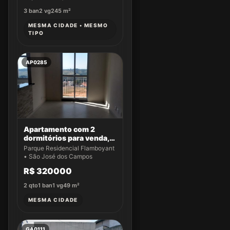
3
ban
2
vg
245
m²
MESMA CIDADE • MESMO
TIPO
AP0285
Apartamento com 2
dormitórios para venda,
49 m² por R$ 320.000,00
Parque Residencial Flamboyant
- Parque Residencial
• São José dos Campos
Flamboyant - São José
R$ 320000
dos Campos/SP
2
qto
1
ban
1
vg
49
m²
MESMA CIDADE
GA0111