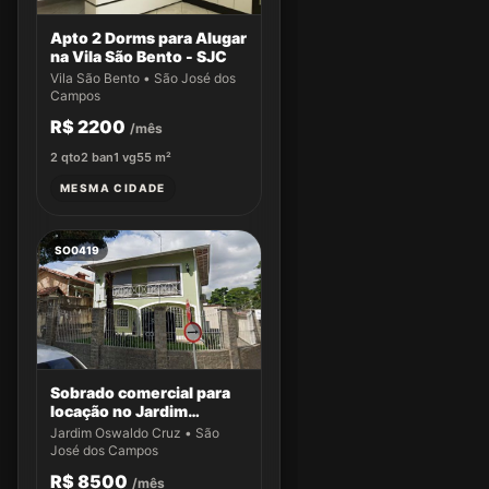
Apto 2 Dorms para Alugar
na Vila São Bento - SJC
Vila São Bento • São José dos
Campos
R$ 2200
/mês
2
qto
2
ban
1
vg
55
m²
MESMA CIDADE
SO0419
Sobrado comercial para
locação no Jardim
Oswaldo Cruz
Jardim Oswaldo Cruz • São
José dos Campos
R$ 8500
/mês