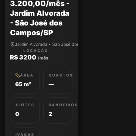
3.200,00/mês -
Jardim Alvorada
- São José dos
Campos/SP
Jardim Alvorada • São José dos Campos/SP
LOCAÇÃO
R$ 3200
/mês
ÁREA
QUARTOS
65 m²
—
SUÍTES
BANHEIROS
0
2
VAGAS