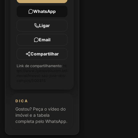
WhatsApp
Ligar
Email
Compartilhar
Link de compartilhamento:
ht
tps://www.2pimoveis.com.br/i
movel/imovel-sao-jose-dos-
campos/SO0315
DICA
Gostou? Peça o vídeo do
imóvel e a tabela
completa pelo WhatsApp.