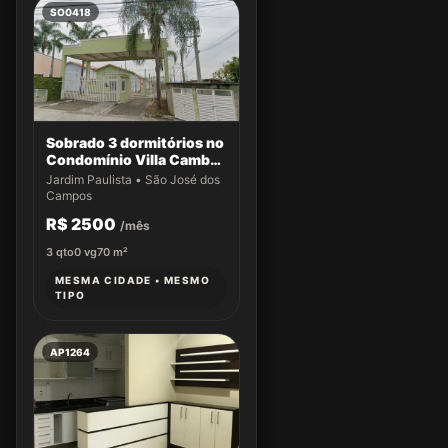
SO0418
Sobrado 3 dormitórios no
Condomínio Villa Cambuí
- Casa 033
Jardim Paulista • São José dos
Campos
R$ 2500
/mês
3
qto
0
vg
70
m²
MESMA CIDADE • MESMO
TIPO
AP1264