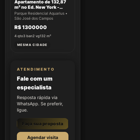
Apartamento de 132,87
m² no Ed. New York -
Apto 43
Parque Residencial Aquarius •
São José dos Campos
R$ 1300000
4
qto
3
ban
2
vg
132
m²
MESMA CIDADE
ATENDIMENTO
Fale com um
especialista
Resposta rápida via
WhatsApp. Se preferir,
ligue.
Faça sua proposta
Agendar visita