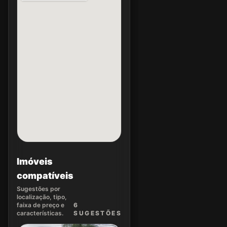
Imóveis
compatíveis
Sugestões por
localização, tipo,
faixa de preço e
6
características.
SUGEST
ÕES