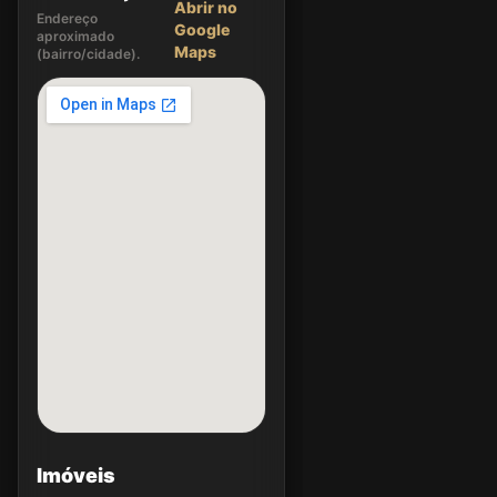
Abrir no
Endereço
Google
aproximado
Maps
(bairro/cidade).
Imóveis