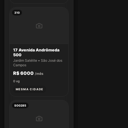
310
17 Avenida Andrômeda
500
Jardim Satélite • São José dos
Campos
R$ 6000
/mês
0
vg
MESMA CIDADE
SO0285