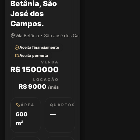
Betânia, São
José dos
Campos.
Vila Betânia • São José dos Campos/SP
Aceita financiamento
Aceita permuta
VENDA
R$ 1500000
LOCAÇÃO
R$ 9000
/mês
ÁREA
QUARTOS
600
—
m²