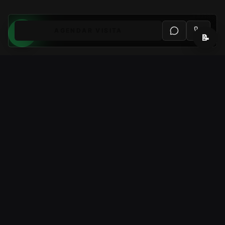
AGENDAR VISITA
📝