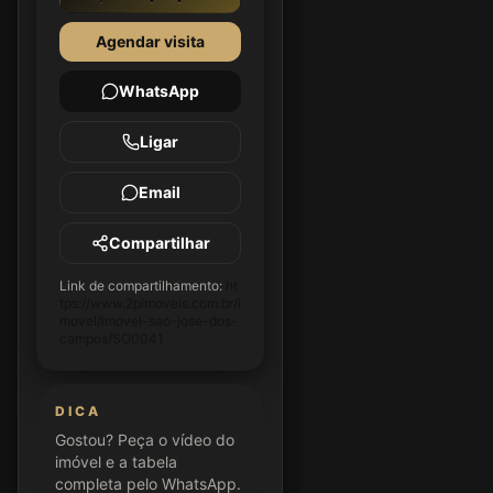
Agendar visita
WhatsApp
Ligar
Email
Compartilhar
Link de compartilhamento:
ht
tps://www.2pimoveis.com.br/i
movel/imovel-sao-jose-dos-
campos/SO0041
DICA
Gostou? Peça o vídeo do
imóvel e a tabela
completa pelo WhatsApp.