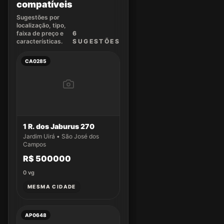
compatíveis
Sugestões por
localização, tipo,
faixa de preço e
6
características.
SUGEST
ÕES
CA0285
1 R. dos Jaburus 270
Jardim Uirá • São José dos
Campos
R$ 500000
0
vg
MESMA CIDADE
AP0648