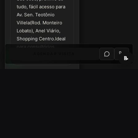
tudo, fácil acesso para
Av. Sen. Teotônio
Villela(Rod. Monteiro
Lobato), Anel Viário,
Shopping Centro.Ideal
para consultórios,
AGENDAR VISITA
Laboratórios, etc.
📝
Localização
Abrir no
Endereço
Google
aproximado
Maps
(bairro/cidade).