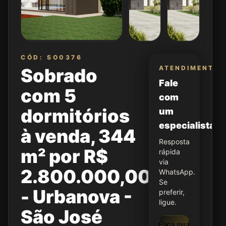
CÓD: SO0376
ATENDIMENTO
Sobrado
Fale
com 5
com
dormitórios
um
especialista
à venda, 344
Resposta
m² por R$
rápida
via
2.800.000,00
WhatsApp.
Se
- Urbanova -
preferir,
ligue.
São José
Faça sua