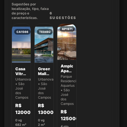
Sugestões por
localização, tipo, faixa
de preço e
6
características.
SUGEST
ÕES
AP1971
CA1566
TE0492
Amplo
Casa
Green
Apartamento
Vítrea
Mall -
no
Parque
localizada
Urbanova
Urbanova
Urbanova
Aquarius,
Residencial
no
Com
• São
• São
SJC |
Aquarius
cond.
o
José
José
Venda
• São
Jardins
Projeto
dos
dos
Exclusiva!
José
Das
Campos
já
Campos
dos
Nações
aprovado
Campos
R$
R$
Maldivas
R$
12000000
13000000
lote
17 QD
1250000
0
vg
0
vg
188 -
682
m²
2
m²
Stemmi
4
qto