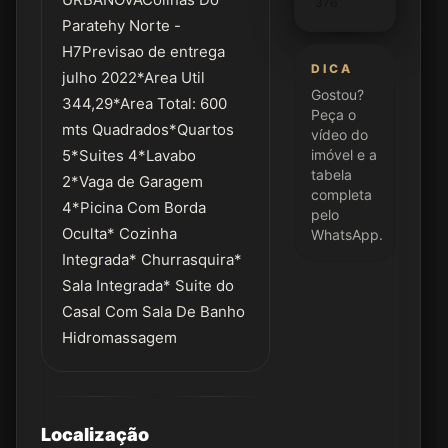
376
Paratehy Norte -
H7Previsao de entrega
DICA
julho 2022*Area Util
Gostou?
344,29*Area Total: 600
Peça o
mts Quadrados*Quartos
vídeo do
5*Suites 4*Lavabo
imóvel e a
tabela
2*Vaga de Garagem
completa
4*Picina Com Borda
pelo
Oculta* Cozinha
WhatsApp.
Integrada* Churrasquira*
Sala Integrada* Suite do
Casal Com Sala De Banho
Hidromassagem
Localização