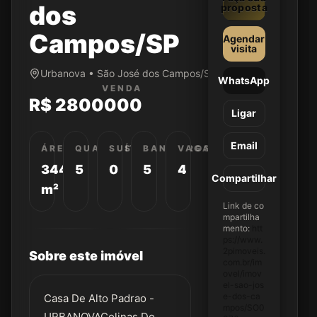
dos
proposta
Campos/SP
Agendar
visita
Urbanova • São José dos Campos/SP
WhatsApp
VENDA
R$ 2800000
Ligar
Email
ÁREA
QUARTOS
SUÍTES
BANHEIROS
VAGAS
344
5
0
5
4
Compartilhar
m²
Link de co
mpartilha
mento:
htt
ps://www.
2pimoveis.
Sobre este imóvel
com.br/im
ovel/imov
el-sao-jos
e-dos-ca
Casa De Alto Padrao -
mpos/SO0
URBANOVAColinas Do