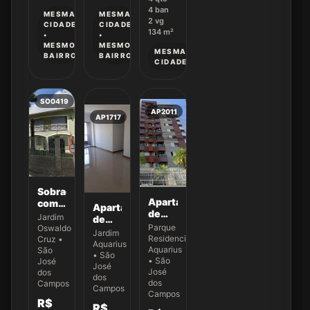
-
4
ban
MESMA
MESMA
2
vg
Ativos
CIDADE
CIDADE
134
m²
•
•
MESMO
MESMO
MESMA
BAIRRO
BAIRRO
CIDADE
SO0419
AP2011
AP1717
Sobrado
Apartamento
comercial
Apartamento
de
para
Jardim
de
132,87
locação
Parque
Oswaldo
132m²,
Jardim
m² no
no
Residencial
Cruz •
04
Aquarius
Ed.
Aquarius
Jardim
São
Dormitórios(01
• São
New
• São
Oswaldo
José
Suíte)
José
York -
José
dos
Cruz
a
dos
dos
Apto
Campos
Campos
venda
Campos
43
no
R$
R$