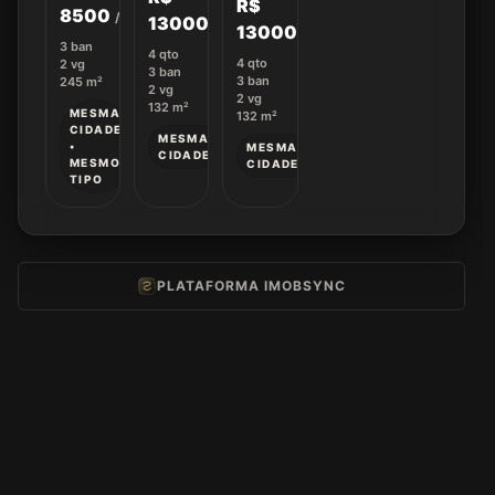
R$
Jardim
8500
/mês
1300000
Aquarius
1300000
3
ban
4
qto
4
qto
2
vg
3
ban
3
ban
245
m²
2
vg
2
vg
132
m²
MESMA
132
m²
CIDADE
MESMA
•
MESMA
CIDADE
MESMO
CIDADE
TIPO
PLATAFORMA IMOBSYNC