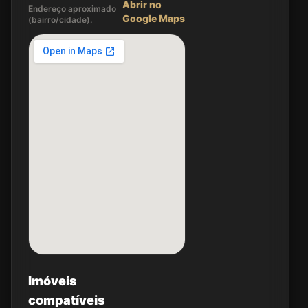
Abrir no
Endereço aproximado
Google Maps
(bairro/cidade).
Imóveis
compatíveis