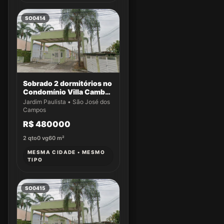
SO0414
Sobrado 2 dormitórios no
Condomínio Villa Cambuí
- Casa 004
Jardim Paulista • São José dos
Campos
R$ 480000
2
qto
0
vg
60
m²
MESMA CIDADE • MESMO
TIPO
SO0415