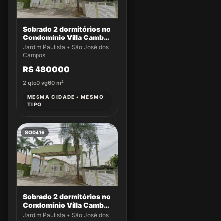
Sobrado 2 dormitórios no
Condomínio Villa Cambuí
- Casa 009
Jardim Paulista • São José dos
Campos
R$ 480000
2
qto
0
vg
60
m²
MESMA CIDADE • MESMO
TIPO
SO0416
Sobrado 2 dormitórios no
Condomínio Villa Cambuí
- Casa 059
Jardim Paulista • São José dos