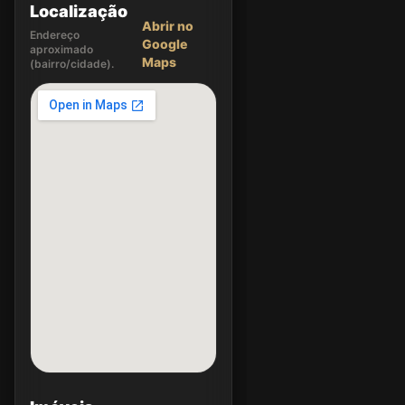
Localização
Abrir no
Endereço
Google
aproximado
Maps
(bairro/cidade).