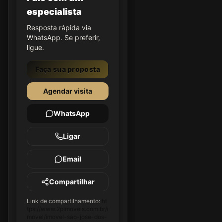
especialista
Resposta rápida via
WhatsApp. Se preferir,
ligue.
Faça sua proposta
Agendar visita
WhatsApp
Ligar
Email
Compartilhar
Link de compartilhamento:
ht
tps://www.2pimoveis.com.br/i
movel/imovel-sao-jose-dos-