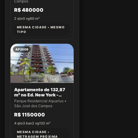
Campos
R$ 480000
2
qto
0
vg
60
m²
MESMA CIDADE • MESMO
TIPO
AP2009
Apartamento de 132,87
m² no Ed. New York -
Apto 14
Parque Residencial Aquarius •
São José dos Campos
R$ 1150000
4
qto
3
ban
2
vg
132
m²
MESMA CIDADE •
METRAGEM PRÓXIMA