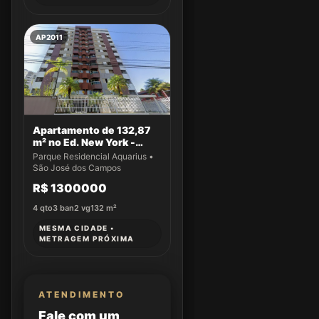
AP2011
Apartamento de 132,87
m² no Ed. New York -
Apto 43
Parque Residencial Aquarius •
São José dos Campos
R$ 1300000
4
qto
3
ban
2
vg
132
m²
MESMA CIDADE •
METRAGEM PRÓXIMA
ATENDIMENTO
Fale com um