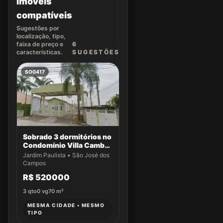
Imóveis
compatíveis
Sugestões por
localização, tipo,
faixa de preço e
6
características.
SUGEST
ÕES
SO0417
Sobrado 3 dormitórios no
Condomínio Villa Cambuí
- Casa 032
Jardim Paulista • São José dos
Campos
R$ 520000
3
qto
0
vg
70
m²
MESMA CIDADE • MESMO
TIPO