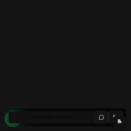
AGENDAR VISITA
📝