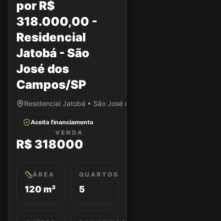
por R$
318.000,00 -
Residencial
Jatobá - São
José dos
Campos/SP
Residencial Jatobá • São José dos Campos/SP
Aceita financiamento
VENDA
R$ 318000
ÁREA
QUARTOS
120 m²
5