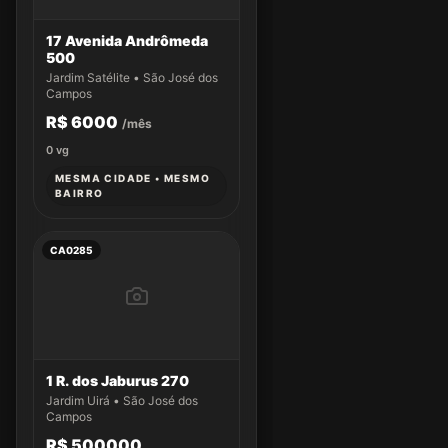
17 Avenida Andrômeda
500
Jardim Satélite • São José dos
Campos
R$ 6000
/mês
0
vg
MESMA CIDADE • MESMO
BAIRRO
CA0285
1 R. dos Jaburus 270
Jardim Uirá • São José dos
Campos
R$ 500000