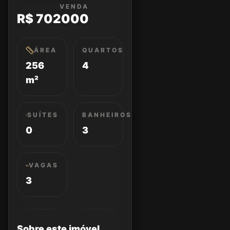
VENDA
R$ 702000
ÁREA
QUARTOS
256
4
m²
SUÍTES
BANHEIROS
0
3
VAGAS
3
Sobre este imóvel