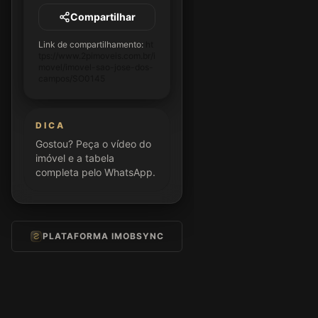
Compartilhar
Link de compartilhamento:
ht
tps://www.2pimoveis.com.br/i
movel/imovel-sao-jose-dos-
campos/SO0145
DICA
Gostou? Peça o vídeo do
imóvel e a tabela
completa pelo WhatsApp.
PLATAFORMA IMOBSYNC