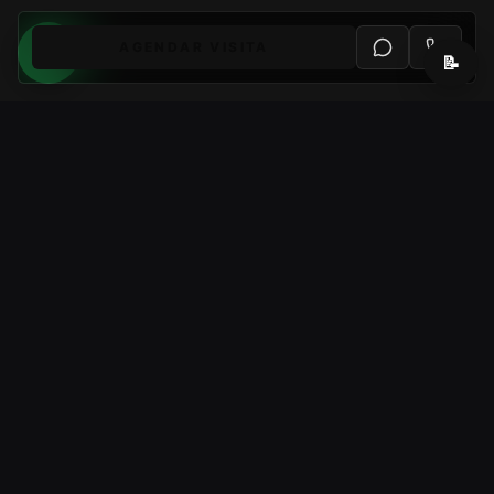
AGENDAR VISITA
📝