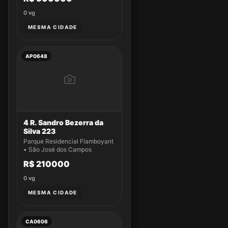
0
vg
MESMA CIDADE
AP0648
4 R. Sandro Bezerra da
Silva 223
Parque Residencial Flamboyant
• São José dos Campos
R$ 210000
0
vg
MESMA CIDADE
CA0606