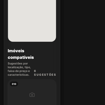
Imóveis
compatíveis
Sugestões por
localização, tipo,
faixa de preço e
6
características.
SUGEST
ÕES
310