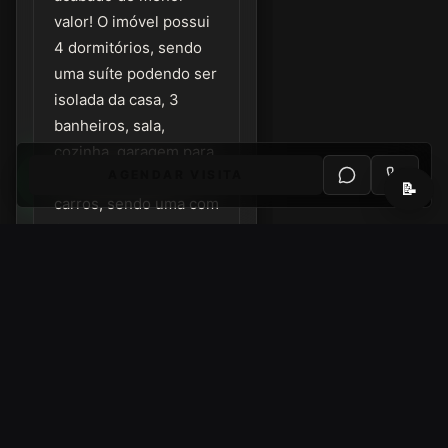
valor! O imóvel possui
4 dormitórios, sendo
uma suíte podendo ser
isolada da casa, 3
banheiros, sala,
cozinha, garagem para
AGENDAR VISITA
mais ou menos 6
📝
carros, sendo uma com
3,5 m de largura x 7 m
de comprimento.
Localização
Abrir no
Endereço
Google
aproximado
Maps
(bairro/cidade).