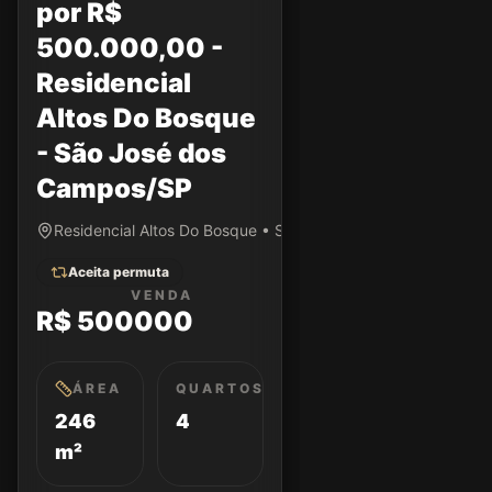
por R$
500.000,00 -
Residencial
Altos Do Bosque
- São José dos
Campos/SP
Residencial Altos Do Bosque • São José dos Campos/SP
Aceita permuta
VENDA
R$ 500000
ÁREA
QUARTOS
246
4
m²