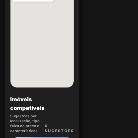
Imóveis
compatíveis
Sugestões por
localização, tipo,
faixa de preço e
6
características.
SUGEST
ÕES