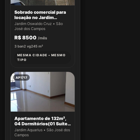
Sobrado comercial para
locação no Jardim
Oswaldo Cruz
Jardim Oswaldo Cruz • São
José dos Campos
R$ 8500
/mês
3
ban
2
vg
245
m²
MESMA CIDADE • MESMO
TIPO
AP1717
Apartamento de 132m²,
04 Dormitórios(01 Suíte)
a venda no Jardim
Jardim Aquarius • São José dos
Aquarius
Campos