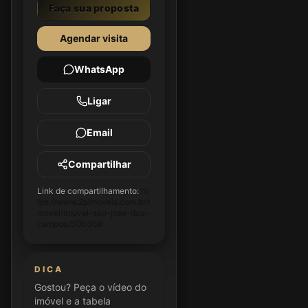
Faça sua proposta
Agendar visita
WhatsApp
Ligar
Email
Compartilhar
Link de compartilhamento:
ht
tps://www.2pimoveis.com.br/i
movel/imovel-sao-jose-dos-
campos/SO0358
DICA
Gostou? Peça o vídeo do
imóvel e a tabela