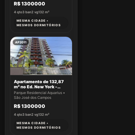
R$ 1300000
4
qto
3
ban
2
vg
132
m²
MESMA CIDADE •
MESMOS DORMITÓRIOS
AP2011
Apartamento de 132,87
m² no Ed. New York -
Apto 43
Parque Residencial Aquarius •
São José dos Campos
R$ 1300000
4
qto
3
ban
2
vg
132
m²
MESMA CIDADE •
MESMOS DORMITÓRIOS