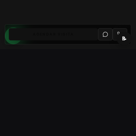
AGENDAR VISITA
📝