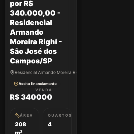
por R$
340.000,00 -
Residencial
Armando
Moreira Righi -
São José dos
Campos/SP
Residencial Armando Moreira Righi • São José dos Campos/
Aceita financiamento
VENDA
R$ 340000
ÁREA
QUARTOS
208
4
m²