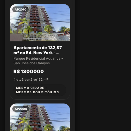
AP2010
Apartamento de 132,87
m² no Ed. New York -
Apto 22
Parque Residencial Aquarius •
São José dos Campos
R$ 1300000
4
qto
3
ban
2
vg
132
m²
MESMA CIDADE •
MESMOS DORMITÓRIOS
AP2008