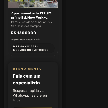
Apartamento de 132,87
m² no Ed. New York -
Apto 61
Parque Residencial Aquarius •
São José dos Campos
R$ 1300000
4
qto
3
ban
2
vg
132
m²
MESMA CIDADE •
MESMOS DORMITÓRIOS
ATENDIMENTO
Fale com um
especialista
Resposta rápida via
WhatsApp. Se preferir,
ligue.