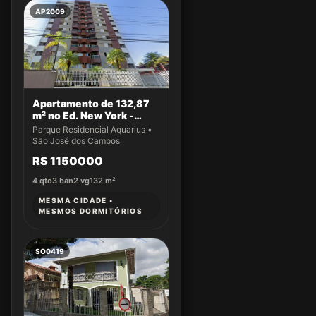
AP2009
Apartamento de 132,87
m² no Ed. New York -
Apto 14
Parque Residencial Aquarius •
São José dos Campos
R$ 1150000
4
qto
3
ban
2
vg
132
m²
MESMA CIDADE •
MESMOS DORMITÓRIOS
SO0419