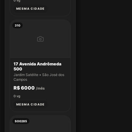
0
vg
MESMA CIDADE
310
17 Avenida Andrômeda
500
Jardim Satélite • São José dos
Campos
R$ 6000
/mês
0
vg
MESMA CIDADE
SO0285