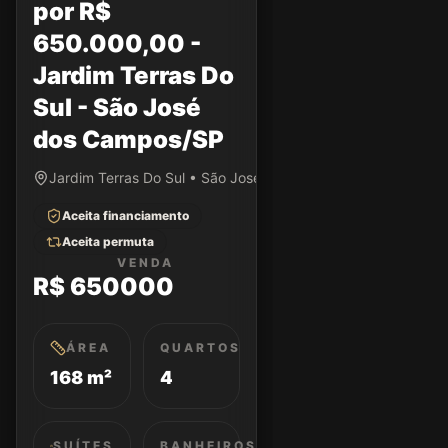
por R$
650.000,00 -
Jardim Terras Do
Sul - São José
dos Campos/SP
Jardim Terras Do Sul • São José dos Campos/SP
Aceita financiamento
Aceita permuta
VENDA
R$ 650000
ÁREA
QUARTOS
168 m²
4
SUÍTES
BANHEIROS