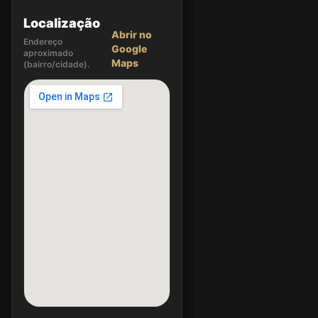
Localização
Abrir no
Endereço
Google
aproximado
Maps
(bairro/cidade).