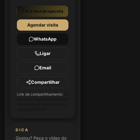
Faça sua proposta
Agendar visita
WhatsApp
Ligar
Email
Compartilhar
Link de compartilhamento:
ht
tps://www.2pimoveis.com.br/i
movel/imovel-sao-jose-dos-
campos/SO0322
DICA
Gostou? Peça o vídeo do