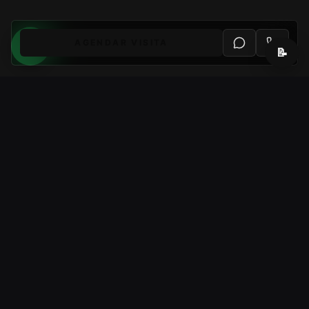
AGENDAR VISITA
📝