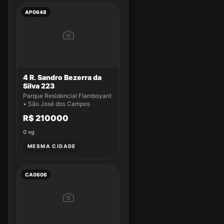
AP0648
4 R. Sandro Bezerra da
Silva 223
Parque Residencial Flamboyant
• São José dos Campos
R$ 210000
0
vg
MESMA CIDADE
CA0606