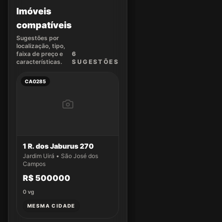
Imóveis
compatíveis
Sugestões por
localização, tipo,
faixa de preço e
6
características.
SUGEST
ÕES
CA0285
1 R. dos Jaburus 270
Jardim Uirá • São José dos
Campos
R$ 500000
0
vg
MESMA CIDADE