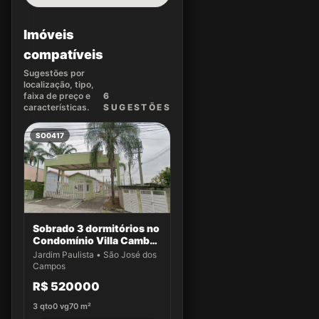
Imóveis
compatíveis
Sugestões por
localização, tipo,
faixa de preço e
6
características.
SUGEST
ÕES
SO0417
Sobrado 3 dormitórios no
Condomínio Villa Cambuí
- Casa 032
Jardim Paulista • São José dos
Campos
R$ 520000
3
qto
0
vg
70
m²