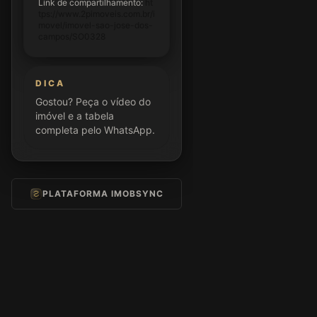
Link de compartilhamento:
ht
tps://www.2pimoveis.com.br/i
movel/imovel-sao-jose-dos-
campos/SO0328
DICA
Gostou? Peça o vídeo do
imóvel e a tabela
completa pelo WhatsApp.
PLATAFORMA IMOBSYNC