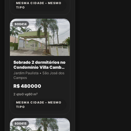
MESMA CIDADE • MESMO
TIPO
SO0414
Sobrado 2 dormitórios no
Condomínio Villa Cambuí
- Casa 004
Jardim Paulista • São José dos
Campos
R$ 480000
2
qto
0
vg
60
m²
MESMA CIDADE • MESMO
TIPO
SO0415