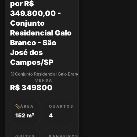
por R$
349.800,00 -
Conjunto
Residencial Galo
Branco - São
José dos
Campos/SP
Conjunto Residencial Galo Branco • São José dos Campos/S
VENDA
R$ 349800
ÁREA
QUARTOS
152 m²
4
SUÍTES
BANHEIROS