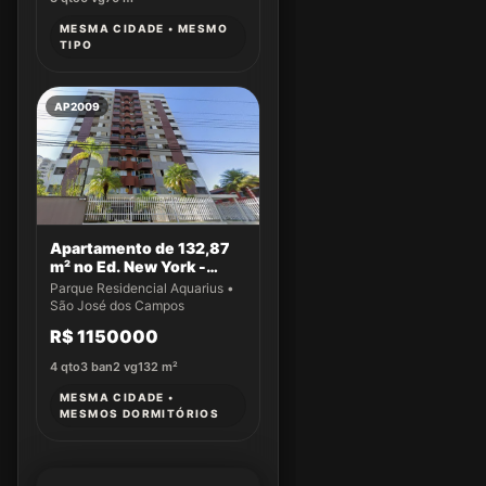
MESMA CIDADE • MESMO
TIPO
AP2009
Apartamento de 132,87
m² no Ed. New York -
Apto 14
Parque Residencial Aquarius •
São José dos Campos
R$ 1150000
4
qto
3
ban
2
vg
132
m²
MESMA CIDADE •
MESMOS DORMITÓRIOS