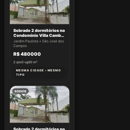
Sobrado 2 dormitórios no
Condomínio Villa Cambuí
- Casa 009
Jardim Paulista • São José dos
Campos
R$ 480000
2
qto
0
vg
60
m²
MESMA CIDADE • MESMO
TIPO
SO0416
Sobrado 2 dormitórios no