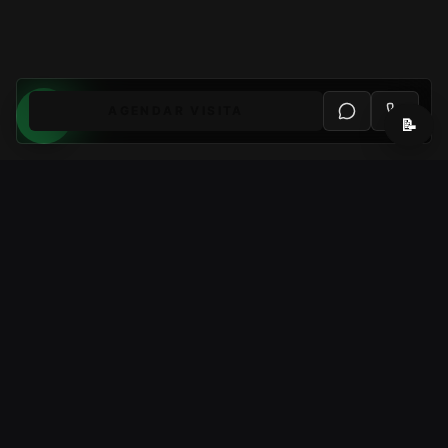
AGENDAR VISITA
📝