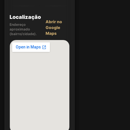
Localização
Abrir no
Endereço
Google
aproximado
Maps
(bairro/cidade).