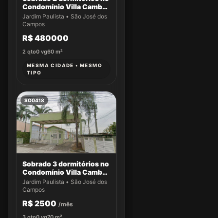
Condomínio Villa Cambuí
- Casa 059
Jardim Paulista • São José dos
Campos
R$ 480000
2
qto
0
vg
60
m²
MESMA CIDADE • MESMO
TIPO
SO0418
Sobrado 3 dormitórios no
Condomínio Villa Cambuí
- Casa 033
Jardim Paulista • São José dos
Campos
R$ 2500
/mês
3
qto
0
vg
70
m²