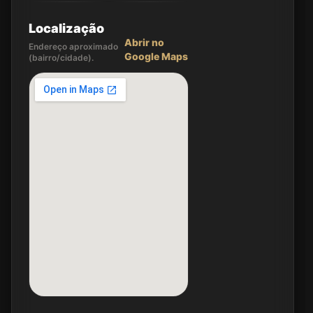
Localização
Abrir no
Endereço aproximado
Google Maps
(bairro/cidade).