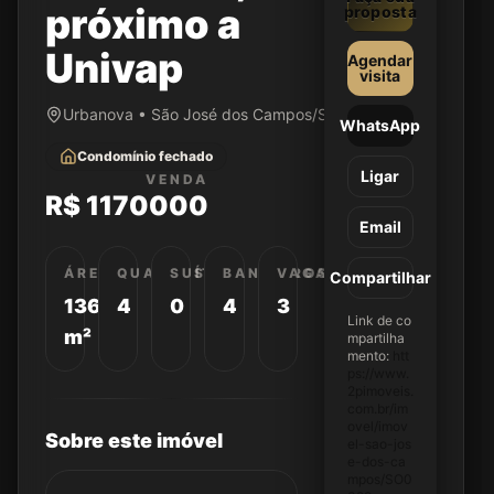
próximo a
proposta
Univap
Agendar
visita
Urbanova • São José dos Campos/SP
WhatsApp
Condomínio fechado
Ligar
VENDA
R$ 1170000
Email
ÁREA
QUARTOS
SUÍTES
BANHEIROS
VAGAS
Compartilhar
136
4
0
4
3
Link de co
m²
mpartilha
mento:
htt
ps://www.
2pimoveis.
com.br/im
ovel/imov
Sobre este imóvel
el-sao-jos
e-dos-ca
mpos/SO0