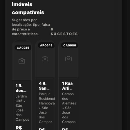
Imóveis
compatíveis
Sugestões por
localização, tipo, faixa
de preço e
6
características.
SUGEST
ÕES
AP0648
CA0606
CA0285
4 R.
1 Rua
1 R.
Sandro
Arlinda
dos
Bezerra
Pereira
Parque
Campo
Jaburus
Jardim
da
Dias
Residencial
dos
270
Uirá •
Silva
Flamboyant
Alemães
São
223
• São
• São
José
José
José
dos
dos
dos
Campos
Campos
Campos
R$