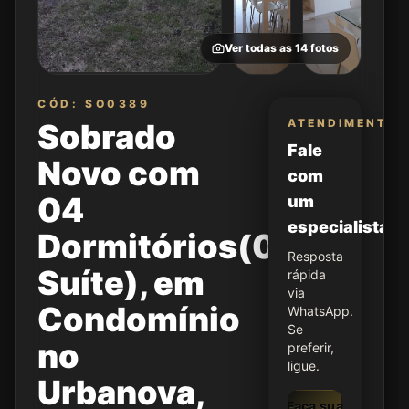
Ver todas as
14
fotos
CÓD: SO0389
ATENDIMENTO
Sobrado
Fale
Novo com
com
04
um
especialista
Dormitórios(01
Resposta
Suíte), em
rápida
via
Condomínio
WhatsApp.
Se
no
preferir,
ligue.
Urbanova,
Faça sua