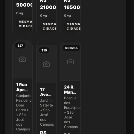
R$
R$
500000
210000
165000
0
vg
0
vg
0
vg
MESMA
MESMA
MESMA
CIDADE
CIDADE
CIDADE
327
SO0285
310
1 Rua
24 R.
17
Aparecida
Manoel
Avenida
da
Conjunto
Freire
Bosque
Andrômeda
Conceição
Residencial
Jardim
de
dos
500
Oliveira
Dom
Satélite
Castro
Eucaliptos
300
Pedro I
• São
55
• São
• São
José
José
José
dos
dos
dos
Campos
Campos
Campos
R$