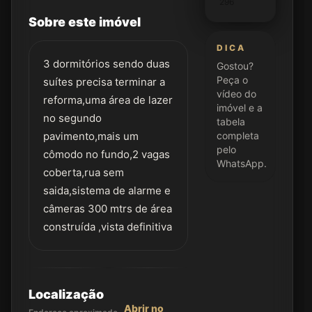
296
Sobre este imóvel
DICA
3 dormitórios sendo duas
Gostou?
Peça o
suítes precisa terminar a
vídeo do
reforma,uma área de lazer
imóvel e a
no segundo
tabela
pavimento,mais um
completa
pelo
cômodo no fundo,2 vagas
WhatsApp.
coberta,rua sem
saida,sistema de alarme e
câmeras 300 mtrs de área
construída ,vista definitiva
Localização
Abrir no