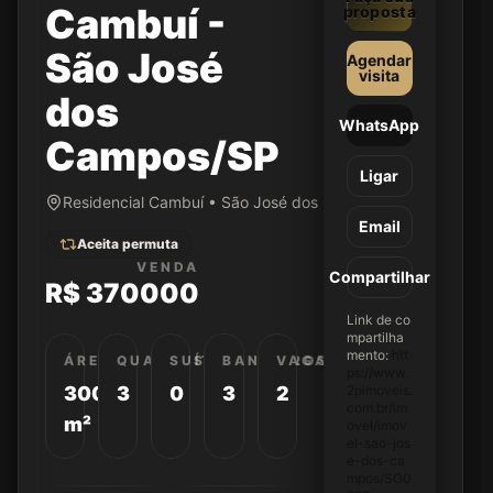
Cambuí -
proposta
São José
Agendar
visita
dos
WhatsApp
Campos/SP
Ligar
Residencial Cambuí • São José dos Campos/SP
Email
Aceita permuta
VENDA
Compartilhar
R$ 370000
Link de co
mpartilha
mento:
htt
ÁREA
QUARTOS
SUÍTES
BANHEIROS
VAGAS
ps://www.
300
3
0
3
2
2pimoveis.
com.br/im
m²
ovel/imov
el-sao-jos
e-dos-ca
mpos/SO0