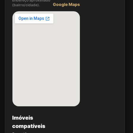
Endereço aproximado
Google Maps
(bairro/cidade).
Imóveis
compatíveis