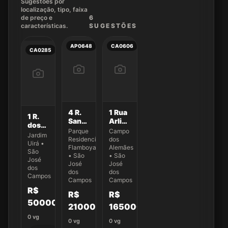
Sugestões por
localização, tipo, faixa
de preço e
6
características.
SUGEST
ÕES
AP0648
CA0606
CA0285
4 R.
1 Rua
1 R.
Sandro
Arlinda
dos
Bezerra
Pereira
Parque
Campo
Jaburus
Jardim
da
Dias
Residencial
dos
270
Uirá •
Silva
Flamboyant
Alemães
São
223
• São
• São
José
José
José
dos
dos
dos
Campos
Campos
Campos
R$
R$
R$
500000
210000
165000
0
vg
0
vg
0
vg