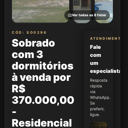
Ver todas as
8
fotos
CÓD: SO0296
ATENDIMENTO
Sobrado
Fale
com 3
com
dormitórios
um
especialista
à venda por
Resposta
R$
rápida
via
370.000,00
WhatsApp.
Se
-
preferir,
ligue.
Residencial
Faça sua