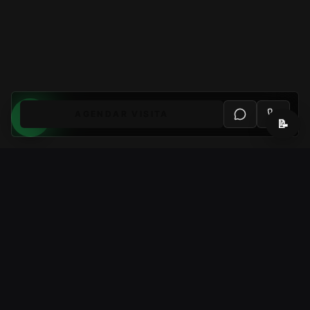
AGENDAR VISITA
📝