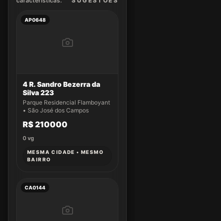
características.
SUGEST
ÕES
AP0648
4 R. Sandro Bezerra da
Silva 223
Parque Residencial Flamboyant
• São José dos Campos
R$ 210000
0
vg
MESMA CIDADE • MESMO
BAIRRO
CA0144