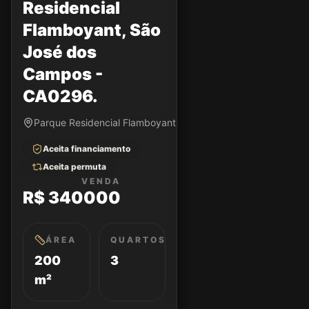
Residencial
Flamboyant, São
José dos
Campos -
CA0296.
Parque Residencial Flamboyant • São José dos Campos/SP
Aceita financiamento
Aceita permuta
VENDA
R$ 340000
ÁREA
QUARTOS
200
3
m²