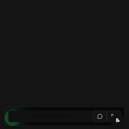
AGENDAR VISITA
📝