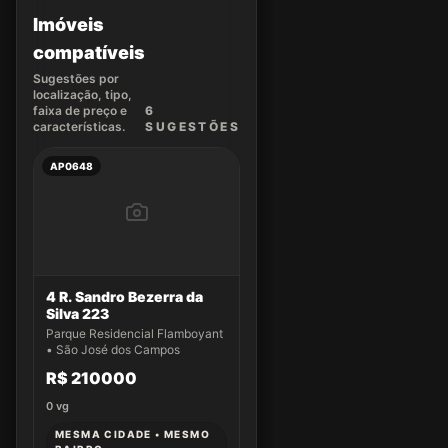
Imóveis
compatíveis
Sugestões por
localização, tipo,
faixa de preço e
6
características.
SUGEST
ÕES
AP0648
4 R. Sandro Bezerra da
Silva 223
Parque Residencial Flamboyant
• São José dos Campos
R$ 210000
0
vg
MESMA CIDADE • MESMO