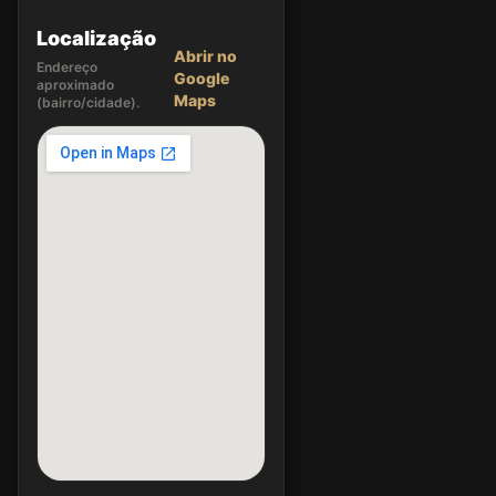
Localização
Abrir no
Endereço
Google
aproximado
Maps
(bairro/cidade).