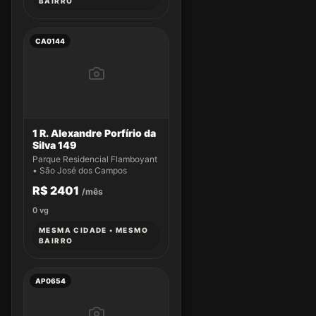
BAIRRO
CA0144
1 R. Alexandre Porfírio da
Silva 149
Parque Residencial Flamboyant
• São José dos Campos
R$ 2401
/mês
0
vg
MESMA CIDADE • MESMO
BAIRRO
AP0654