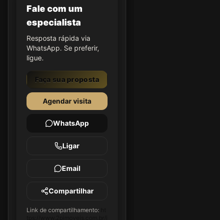
Fale com um
especialista
Resposta rápida via
WhatsApp. Se preferir,
ligue.
Faça sua proposta
Agendar visita
WhatsApp
Ligar
Email
Compartilhar
Link de compartilhamento:
ht
tps://www.2pimoveis.com.br/i