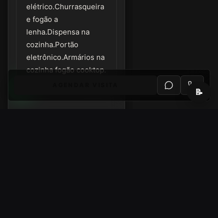
elétrico.Churrasqueira
e fogão a
lenha.Dispensa na
cozinha.Portão
eletrônico.Armários na
cozinha fogão cooktop.
AGENDAR VISITA
📝
Localização
Abrir no
Endereço
Google
aproximado
Maps
(bairro/cidade).