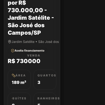
por R$
730.000,00 -
Jardim Satélite -
São José dos
Campos/SP
Jardim Satélite • São José dos Campos/SP
Aceita financiamento
VENDA
R$ 730000
ÁREA
QUARTOS
189 m²
3
SUÍTES
BANHEIROS