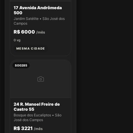
17 Avenida Andrômeda
500
Jardim Satélite • São José dos
Campos
R$ 6000
/mês
0
vg
MESMA CIDADE
SO0285
24 R. Manoel Freire de
Castro 55
Bosque dos Eucaliptos • São
José dos Campos
R$ 3221
/mês