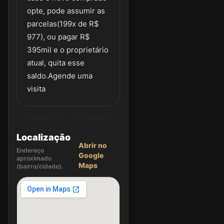
opte, pode assumir as
parcelas(199x de R$
977), ou pagar R$
395mil e o proprietário
atual, quita esse
saldo.Agende uma
visita
Localização
Abrir no
Endereço
Google
aproximado
Maps
(bairro/cidade).