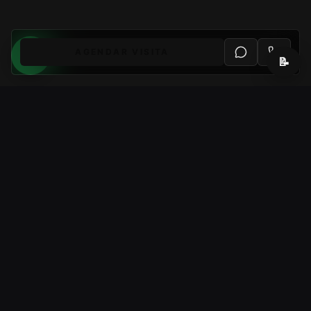
AGENDAR VISITA
📝