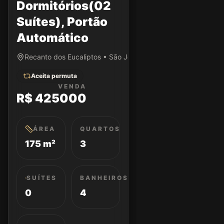
Dormitórios(02
Suítes), Portão
Automático
Recanto dos Eucaliptos • São José dos Campos/SP
Aceita permuta
VENDA
R$ 425000
ÁREA
QUARTOS
175 m²
3
SUÍTES
BANHEIROS
0
4