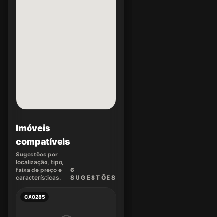
Imóveis
compatíveis
Sugestões por
localização, tipo,
faixa de preço e
6
características.
SUGEST
ÕES
CA0285