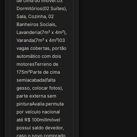
de cima do imóvel.03
Dormitórios(02 Suítes),
Sala, Cozinha, 02
Banheiros Sociais,
Lavanderia(7m² x 4m²),
Varanda(7m² x 4m²)03
vagas cobertas, portão
automático com dois
motoresTerreno de
175m²Parte de cima
semiacabada(falta
gesso, colocar fotos),
parte externa sem
pinturaAvalia permuta
por veículo nacional
até R$ 100milImóvel
possui saldo devedor,
caso o novo comprado