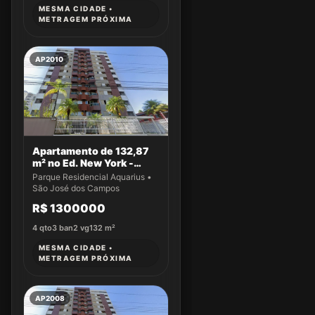
MESMA CIDADE •
METRAGEM PRÓXIMA
AP2010
Apartamento de 132,87
m² no Ed. New York -
Apto 22
Parque Residencial Aquarius •
São José dos Campos
R$ 1300000
4
qto
3
ban
2
vg
132
m²
MESMA CIDADE •
METRAGEM PRÓXIMA
AP2008