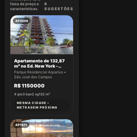
faixa de preço e
6
características.
SUGEST
ÕES
AP2009
Apartamento de 132,87
m² no Ed. New York -
Apto 14
Parque Residencial Aquarius •
São José dos Campos
R$ 1150000
4
qto
3
ban
2
vg
132
m²
MESMA CIDADE •
METRAGEM PRÓXIMA
AP1971