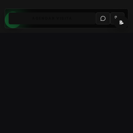
AGENDAR VISITA
📝