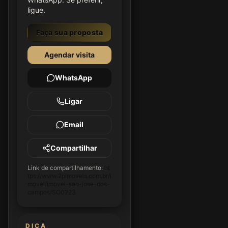
ligue.
Faça sua proposta
Agendar visita
WhatsApp
Ligar
Email
Compartilhar
Link de compartilhamento:
ht
tps://www.2pimoveis.com.br/i
movel/imovel-sao-jose-dos-
campos/SO0223
DICA