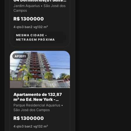
a venda no Jardim
Jardim Aquarius • São José dos
Aquarius
Campos
R$ 1300000
4
qto
3
ban
2
vg
132
m²
MESMA CIDADE •
METRAGEM PRÓXIMA
AP2011
Apartamento de 132,87
m² no Ed. New York -
Apto 43
Parque Residencial Aquarius •
São José dos Campos
R$ 1300000
4
qto
3
ban
2
vg
132
m²