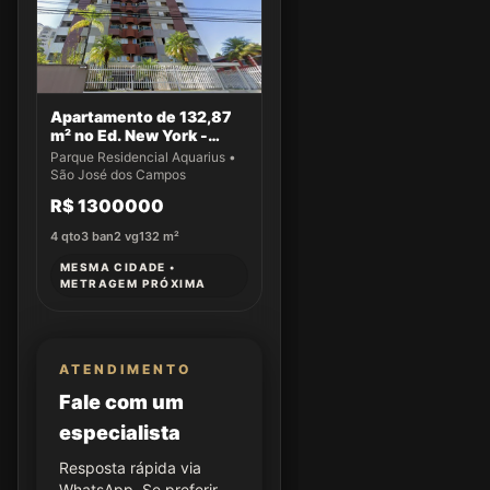
Apartamento de 132,87
m² no Ed. New York -
Apto 61
Parque Residencial Aquarius •
São José dos Campos
R$ 1300000
4
qto
3
ban
2
vg
132
m²
MESMA CIDADE •
METRAGEM PRÓXIMA
ATENDIMENTO
Fale com um
especialista
Resposta rápida via
WhatsApp. Se preferir,