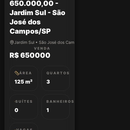
650.000,00 -
Jardim Sul - São
José dos
Campos/SP
Jardim Sul • São José dos Campos/SP
VENDA
R$ 650000
ÁREA
QUARTOS
125 m²
3
SUÍTES
BANHEIROS
0
1
VAGAS