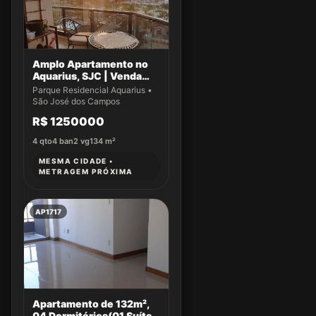
Amplo Apartamento no
Aquarius, SJC | Venda
Exclusiva!
Parque Residencial Aquarius •
São José dos Campos
R$ 1250000
4
qto
4
ban
2
vg
134
m²
MESMA CIDADE •
METRAGEM PRÓXIMA
AP1717
Apartamento de 132m²,
04 Dormitórios(01 Suíte)