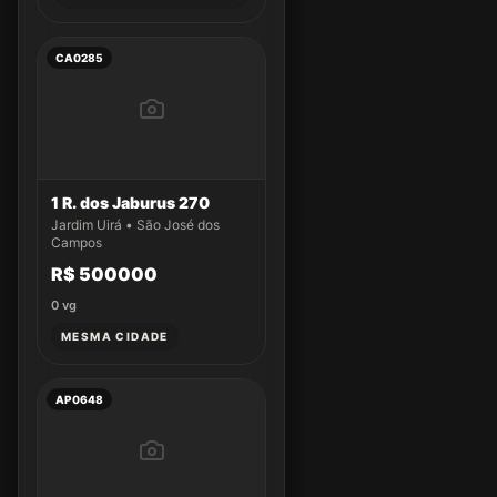
CA0285
1 R. dos Jaburus 270
Jardim Uirá • São José dos
Campos
R$ 500000
0
vg
MESMA CIDADE
AP0648