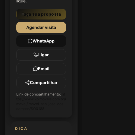
ligue.
Faça sua proposta
Agendar visita
WhatsApp
Ligar
Email
Compartilhar
Link de compartilhamento:
ht
tps://www.2pimoveis.com.br/i
movel/imovel-sao-jose-dos-
campos/SO0188
DICA