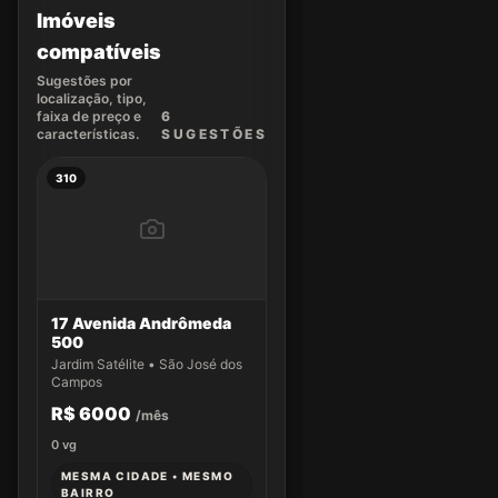
Imóveis
compatíveis
Sugestões por
localização, tipo,
faixa de preço e
6
características.
SUGEST
ÕES
310
17 Avenida Andrômeda
500
Jardim Satélite • São José dos
Campos
R$ 6000
/mês
0
vg
MESMA CIDADE • MESMO
BAIRRO