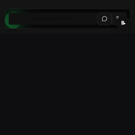
AGENDAR VISITA
📝