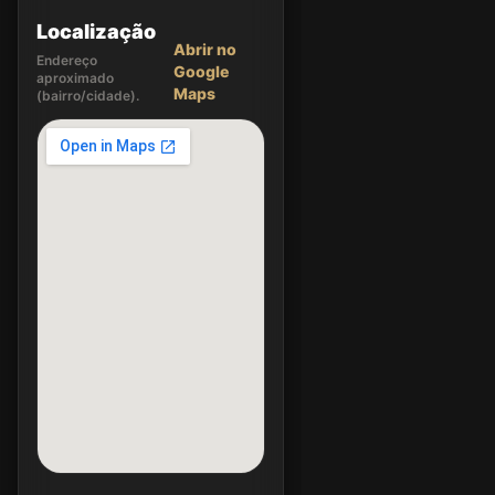
Localização
Abrir no
Endereço
Google
aproximado
Maps
(bairro/cidade).