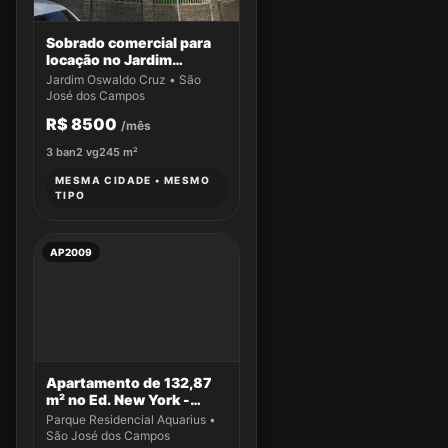
Sobrado comercial para
locação no Jardim
Oswaldo Cruz
Jardim Oswaldo Cruz • São
José dos Campos
R$ 8500
/mês
3
ban
2
vg
245
m²
MESMA CIDADE • MESMO
TIPO
AP2009
Apartamento de 132,87
m² no Ed. New York -
Apto 14
Parque Residencial Aquarius •
São José dos Campos