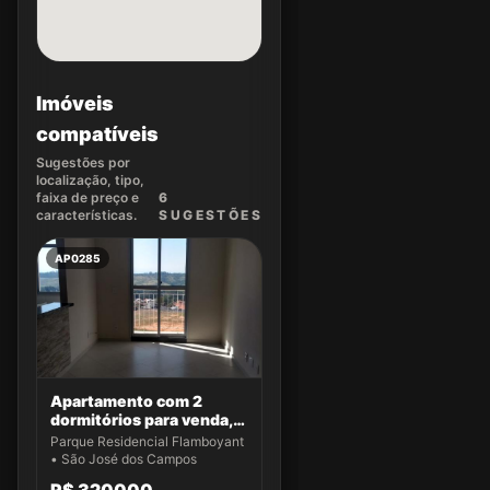
Imóveis
compatíveis
Sugestões por
localização, tipo,
faixa de preço e
6
características.
SUGEST
ÕES
AP0285
Apartamento com 2
dormitórios para venda,
49 m² por R$ 320.000,00
Parque Residencial Flamboyant
- Parque Residencial
• São José dos Campos
Flamboyant - São José