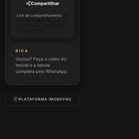
Compartilhar
Link de compartilhamento:
ht
tps://www.2pimoveis.com.br/i
movel/imovel-sao-jose-dos-
campos/SO0373
DICA
Gostou? Peça o vídeo do
imóvel e a tabela
completa pelo WhatsApp.
PLATAFORMA IMOBSYNC