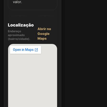
valor.
Localização
Abrir no
Endereço
Google
aproximado
Maps
(bairro/cidade).