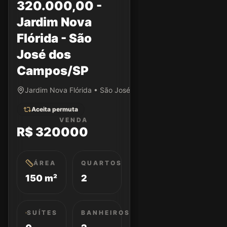
320.000,00 -
Jardim Nova
Flórida - São
José dos
Campos/SP
Jardim Nova Flórida • São José dos Campos/SP
Aceita permuta
VENDA
R$ 320000
ÁREA
QUARTOS
150 m²
2
SUÍTES
BANHEIROS