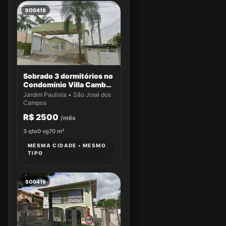
SO0418
Sobrado 3 dormitórios no
Condomínio Villa Cambuí
- Casa 033
Jardim Paulista • São José dos
Campos
R$ 2500
/mês
3
qto
0
vg
70
m²
MESMA CIDADE • MESMO
TIPO
SO0419