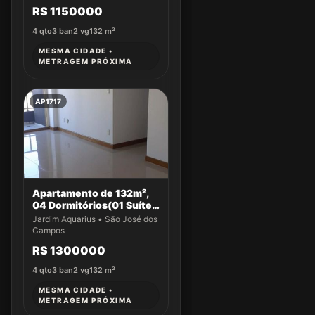
R$ 1150000
4
qto
3
ban
2
vg
132
m²
MESMA CIDADE •
METRAGEM PRÓXIMA
AP1717
Apartamento de 132m²,
04 Dormitórios(01 Suíte)
a venda no Jardim
Jardim Aquarius • São José dos
Aquarius
Campos
R$ 1300000
4
qto
3
ban
2
vg
132
m²
MESMA CIDADE •
METRAGEM PRÓXIMA