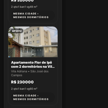
R$ 320000
dos Campos/SP
2
qto
1
ban
1
vg
49
m²
MESMA CIDADE •
MESMOS DORMITÓRIOS
AP2012
Apartamento Flor de Ipê
com 2 dormitórios na Vila
Adriana
Vila Adriana • São José dos
Campos
R$ 230000
2
qto
1
ban
1
vg
60
m²
MESMA CIDADE •
MESMOS DORMITÓRIOS