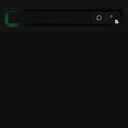
AGENDAR VISITA
📝