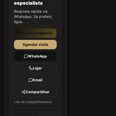
especialista
Resposta rápida via
WhatsApp. Se preferir,
ligue.
Faça sua proposta
Agendar visita
WhatsApp
Ligar
Email
Compartilhar
Link de compartilhamento:
ht
tps://www.2pimoveis.com.br/i
movel/imovel-sao-jose-dos-
campos/SO0130