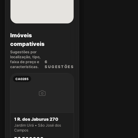
Imóveis
compatíveis
Sugestões por
localização, tipo,
faixa de preço e
6
características.
SUGEST
ÕES
CA0285
1 R. dos Jaburus 270
Jardim Uirá • São José dos
Campos