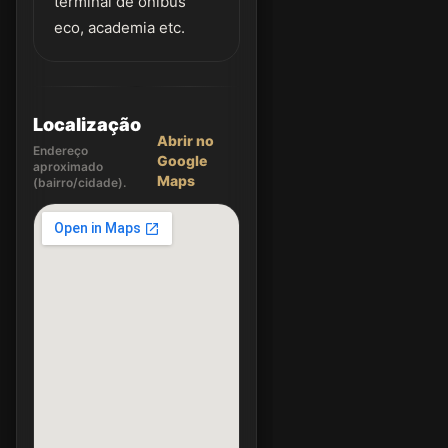
terminal de ônibus
eco, academia etc.
Localização
Abrir no
Endereço
Google
aproximado
Maps
(bairro/cidade).