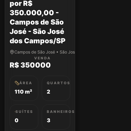
por R$
350.000,00 -
Campos de São
José - São José
dos Campos/SP
Campos de São José • São José dos Campos/SP
VENDA
R$ 350000
ÁREA
QUARTOS
110 m²
2
SUÍTES
BANHEIROS
0
3