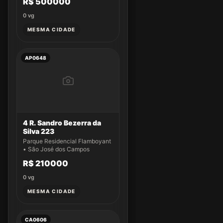
R$ 500000
0
vg
MESMA CIDADE
AP0648
4 R. Sandro Bezerra da
Silva 223
Parque Residencial Flamboyant
• São José dos Campos
R$ 210000
0
vg
MESMA CIDADE
CA0606