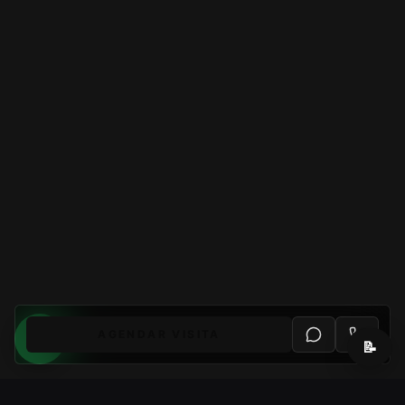
AGENDAR VISITA
📝