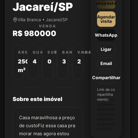
Jacareí/SP
proposta
Agendar
Villa Branca • Jacareí/SP
visita
VENDA
R$ 980000
WhatsApp
Ligar
ÁREA
QUARTOS
SUÍTES
BANHEIROS
VAGAS
250
4
0
3
2
Email
m²
Compartilhar
Link de co
mpartilha
Sobre este imóvel
mento:
htt
ps://www.
2pimoveis.
com.br/im
Casa maravilhosa a preço
ovel/imov
el-jacarei/
de custoFiz essa casa pra
SO0247
morar mas agora estou