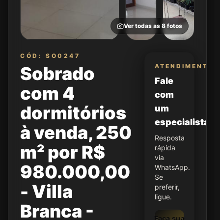
Ver todas as
8
fotos
CÓD: SO0247
ATENDIMENTO
Sobrado
Fale
com 4
com
dormitórios
um
especialista
à venda, 250
Resposta
m² por R$
rápida
via
980.000,00
WhatsApp.
Se
- Villa
preferir,
ligue.
Branca -
Faça sua