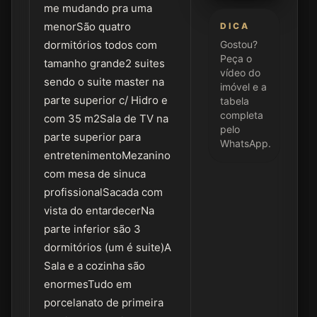
me mudando pra uma
menorSão quatro
DICA
dormitórios todos com
Gostou?
Peça o
tamanho grande2 suites
vídeo do
sendo o suite master na
imóvel e a
parte superior c/ Hidro e
tabela
completa
com 35 m2Sala de TV na
pelo
parte superior para
WhatsApp.
entretenimentoMezanino
com mesa de sinuca
profissionalSacada com
vista do entardecerNa
parte inferior são 3
dormitórios (um é suite)A
Sala e a cozinha são
enormesTudo em
porcelanato de primeira