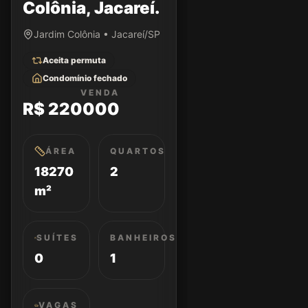
Colônia, Jacareí.
Jardim Colônia • Jacareí/SP
Aceita permuta
Condomínio fechado
VENDA
R$ 220000
ÁREA
QUARTOS
18270
2
m²
SUÍTES
BANHEIROS
0
1
VAGAS