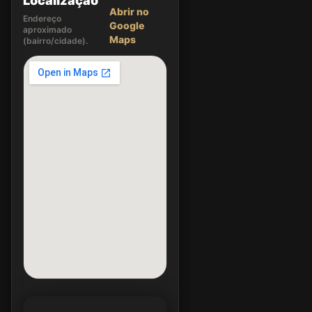
Localização
Abrir no
Endereço
Google
aproximado
Maps
(bairro/cidade).