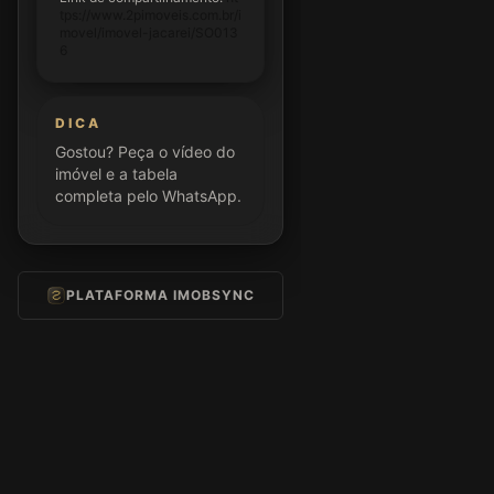
tps://www.2pimoveis.com.br/i
movel/imovel-jacarei/SO013
6
DICA
Gostou? Peça o vídeo do
imóvel e a tabela
completa pelo WhatsApp.
PLATAFORMA IMOBSYNC