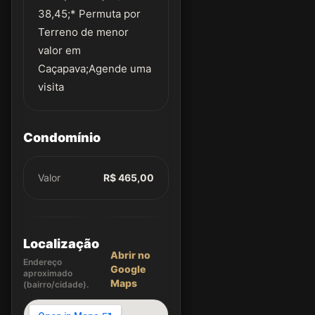
38,45;* Permuta por
Terreno de menor
valor em
Caçapava;Agende uma
visita
Condomínio
Valor
R$ 465,00
Localização
Abrir no
Endereço
Google
aproximado
Maps
(bairro/cidade).