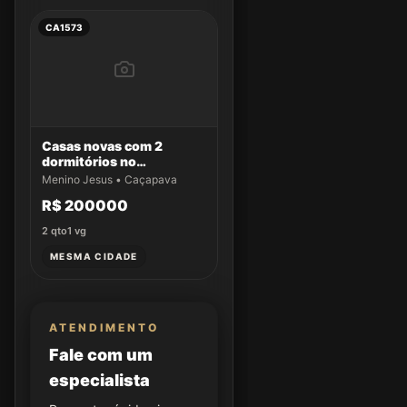
CA1573
Casas novas com 2
dormitórios no
Residencial Aldeias da
Menino Jesus • Caçapava
Serra
R$ 200000
2
qto
1
vg
MESMA CIDADE
ATENDIMENTO
Fale com um
especialista