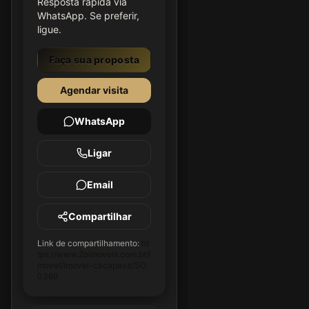
Resposta rápida via
WhatsApp. Se preferir,
ligue.
Faça sua proposta
Agendar visita
WhatsApp
Ligar
Email
Compartilhar
Link de compartilhamento:
ht
tps://www.2pimoveis.com.br/i
movel/imovel-cacapava/SO
0369