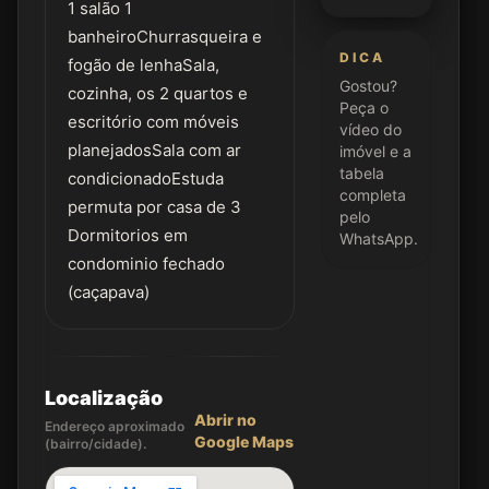
1 salão 1
banheiroChurrasqueira e
DICA
fogão de lenhaSala,
Gostou?
cozinha, os 2 quartos e
Peça o
escritório com móveis
vídeo do
planejadosSala com ar
imóvel e a
tabela
condicionadoEstuda
completa
permuta por casa de 3
pelo
Dormitorios em
WhatsApp.
condominio fechado
(caçapava)
Localização
Abrir no
Endereço aproximado
Google Maps
(bairro/cidade).