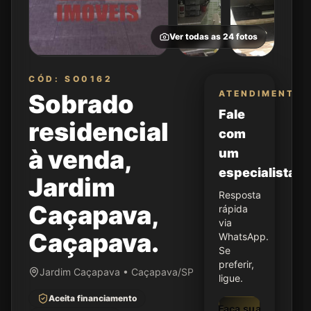
Ver todas as
24
fotos
CÓD: SO0162
ATENDIMENTO
Sobrado
Fale
residencial
com
à venda,
um
especialista
Jardim
Resposta
Caçapava,
rápida
via
Caçapava.
WhatsApp.
Se
preferir,
Jardim Caçapava • Caçapava/SP
ligue.
Aceita financiamento
Faça sua