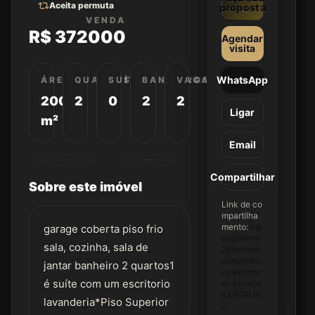
Aceita permuta
proposta
VENDA
R$ 372000
Agendar
visita
WhatsApp
ÁREA
QUARTOS
SUÍTES
BANHEIROS
VAGAS
200
2
0
2
2
Ligar
m²
Email
Compartilhar
Sobre este imóvel
Link de co
mpartilha
mento:
htt
garage coberta piso frio
ps://www.
sala, cozinha, sala de
2pimoveis.
com.br/im
jantar banheiro 2 quartos1
ovel/imov
é suíte com um escritorio
el-cacapa
va/SO016
lavanderia*Piso Superior
2