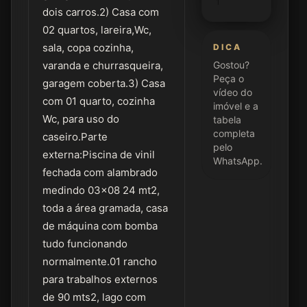
1
dois carros.2) Casa com
02 quartos, lareira,Wc,
sala, copa cozinha,
DICA
varanda e churrasqueira,
Gostou?
Peça o
garagem coberta.3) Casa
vídeo do
com 01 quarto, cozinha
imóvel e a
Wc, para uso do
tabela
completa
caseiro.Parte
pelo
externa:Piscina de vinil
WhatsApp.
fechada com alambrado
medindo 03x08 24 mt2,
toda a área gramada, casa
de máquina com bomba
tudo funcionando
normalmente.01 rancho
para trabalhos externos
de 90 mts2, lago com