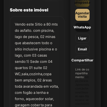
proposta
Sobre este imóvel
Agendar
visita
Vendo este Sitio a 80 mts
WhatsApp
do asfalto. com piscina,
lago de pesca, 02 minas
Ligar
que abastecem todo o
sitio inclusive piscina e o
Email
lago, com 03 casas
Compartilhar
sendo:1) Sede com 04
quartos 01 suite 02
Link de co
mpartilha
WC,sala,cozinha,copa
mento:
htt
bem amplos, 02 áreas
ps://www.
2pimoveis.
toda avarandada em volta,
com.br/im
com fogão a lenha e
ovel/imov
el-sao-fra
forno, aquecedor solar,
ncisco-xa
vier/SI000
garagem coberta para