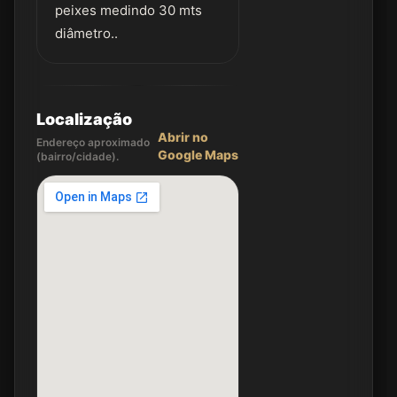
peixes medindo 30 mts
diâmetro..
Localização
Abrir no
Endereço aproximado
Google Maps
(bairro/cidade).