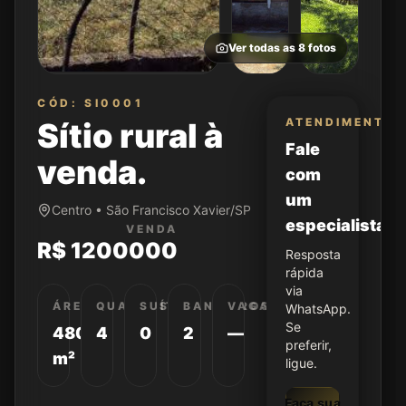
Ver todas as
8
fotos
CÓD: SI0001
ATENDIMENTO
Sítio rural à
Fale
venda.
com
um
Centro • São Francisco Xavier/SP
especialista
VENDA
R$ 1200000
Resposta
rápida
via
ÁREA
QUARTOS
SUÍTES
BANHEIROS
VAGAS
WhatsApp.
Se
48000
4
0
2
—
preferir,
m²
ligue.
Faça sua