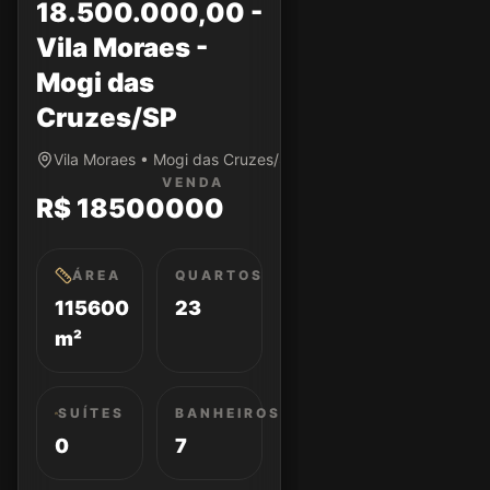
18.500.000,00 -
Vila Moraes -
Mogi das
Cruzes/SP
Vila Moraes • Mogi das Cruzes/SP
VENDA
R$ 18500000
ÁREA
QUARTOS
115600
23
m²
SUÍTES
BANHEIROS
0
7