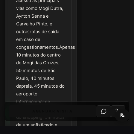
acesso às principais
vias como Mogi Dutra,
Ayrton Senna e
Carvalho Pinto, e
outrasrotas de saída
em caso de
congestionamentos.Apenas
10 minutos do centro
de Mogi das Cruzes,
50 minutos de São
Paulo, 40 minutos
dapraia, 45 minutos do
aeroporto
internacional de
Guarulhos, 15 minutos
AGENDAR VISITA
📝
do shopping, 5minutos
de um sofisticado e
moderno centro