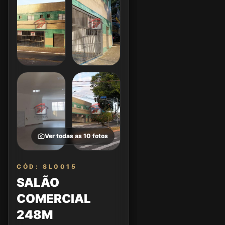
Ver todas as
10
fotos
CÓD: SL0015
SALÃO
COMERCIAL
248M