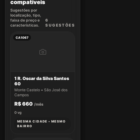
compatíveis
Sugestões por
localização, tipo,
faixa de preço e
6
características.
SUGEST
ÕES
CA1067
1 R. Oscar da Silva Santos
60
Monte Castelo • São José dos
Campos
R$ 660
/mês
0
vg
MESMA CIDADE • MESMO
BAIRRO