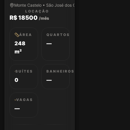
Monte Castelo • São José dos Campos/SP
LOCAÇÃO
R$ 18500
/mês
ÁREA
QUARTOS
248
—
m²
SUÍTES
BANHEIROS
0
—
VAGAS
—