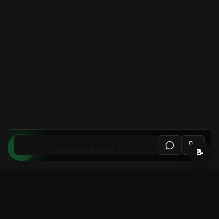
AGENDAR VISITA
📝