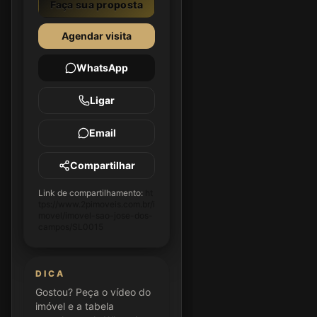
Faça sua proposta
Agendar visita
WhatsApp
Ligar
Email
Compartilhar
Link de compartilhamento:
ht
tps://www.2pimoveis.com.br/i
movel/imovel-sao-jose-dos-
campos/SL0015
DICA
Gostou? Peça o vídeo do
imóvel e a tabela