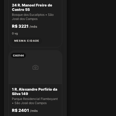
24 R. Manoel Freire de
Castro 55
Bosque dos Eucaliptos • São
José dos Campos
R$ 3221
/mês
0
vg
MESMA CIDADE
CA0144
1 R. Alexandre Porfírio da
Silva 149
Parque Residencial Flamboyant
• São José dos Campos
R$ 2401
/mês