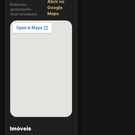
Abrir no
Endereço
Google
aproximado
Maps
(bairro/cidade).
Imóveis