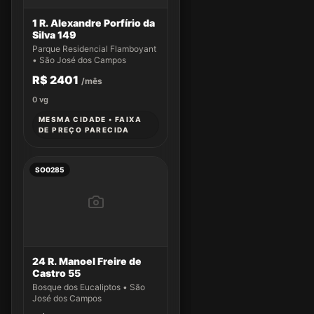
1 R. Alexandre Porfírio da
Silva 149
Parque Residencial Flamboyant
• São José dos Campos
R$ 2401
/mês
0
vg
MESMA CIDADE • FAIXA
DE PREÇO PARECIDA
SO0285
24 R. Manoel Freire de
Castro 55
Bosque dos Eucaliptos • São
José dos Campos