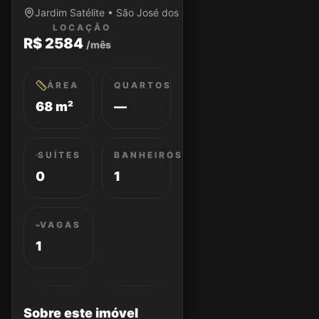
Jardim Satélite • São José dos Campos/SP
LOCAÇÃO
R$ 2584
/mês
ÁREA
QUARTOS
68 m²
—
SUÍTES
BANHEIROS
0
1
VAGAS
1
Sobre este imóvel