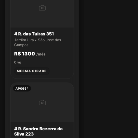
4 R. das Tuiras 351
Jardim Uirá • São José dos
Campos
R$ 1300
/mês
0
vg
MESMA CIDADE
AP0654
4 R. Sandro Bezerra da
Silva 223