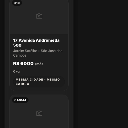
310
17 Avenida Andrômeda
500
Jardim Satélite • São José dos
Campos
R$ 6000
/mês
0
vg
MESMA CIDADE • MESMO
BAIRRO
CA0144