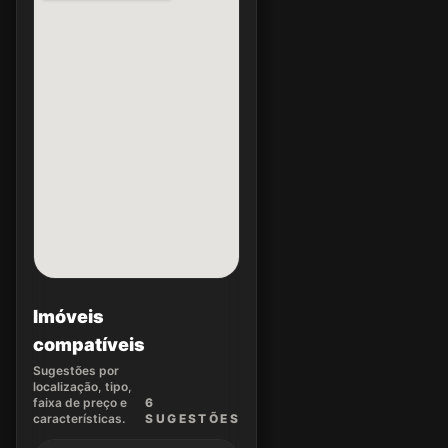
Imóveis
compatíveis
Sugestões por
localização, tipo,
faixa de preço e
6
características.
SUGEST
ÕES