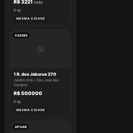
R$ 3221
/mês
0
vg
MESMA CIDADE
CA0285
1 R. dos Jaburus 270
Jardim Uirá • São José dos
Campos
R$ 500000
0
vg
MESMA CIDADE
AP1248