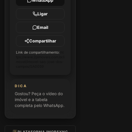
WhatsApp
Ligar
Email
Compartilhar
Link de compartilhamento:
ht
tps://www.2pimoveis.com.br/i
movel/imovel-sao-jose-dos-
campos/SA0059
DICA
Gostou? Peça o vídeo do
imóvel e a tabela
completa pelo WhatsApp.
PLATAFORMA IMOBSYNC