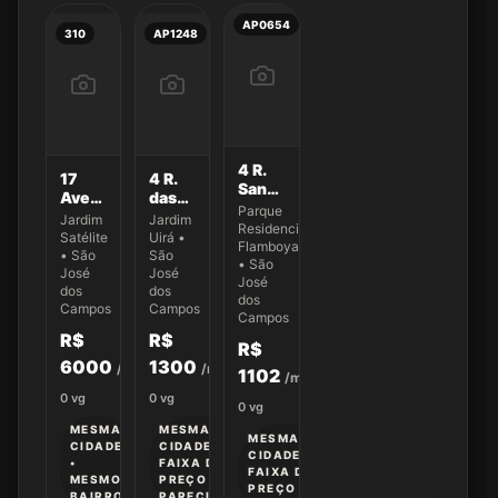
AP0654
310
AP1248
4 R.
17
4 R.
Sandro
Avenida
das
Bezerra
Parque
Andrômeda
Tuiras
Jardim
Jardim
da
Residencial
500
351
Satélite
Uirá •
Silva
Flamboyant
• São
São
223
• São
José
José
José
dos
dos
dos
Campos
Campos
Campos
R$
R$
R$
6000
1300
/mês
/mês
1102
/mês
0
vg
0
vg
0
vg
MESMA
MESMA
MESMA
CIDADE
CIDADE •
CIDADE •
•
FAIXA DE
FAIXA DE
MESMO
PREÇO
PREÇO
BAIRRO
PARECIDA