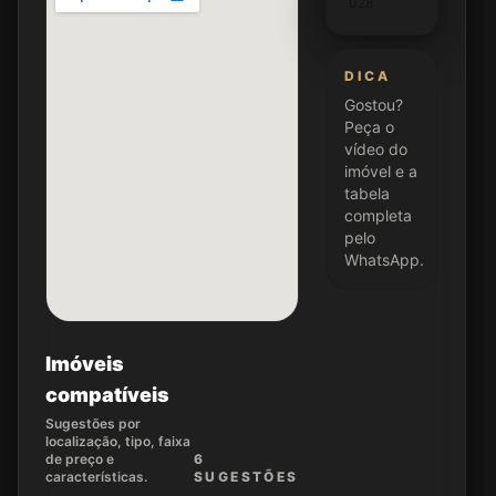
028
DICA
Gostou?
Peça o
vídeo do
imóvel e a
tabela
completa
pelo
WhatsApp.
Imóveis
compatíveis
Sugestões por
localização, tipo, faixa
de preço e
6
características.
SUGEST
ÕES