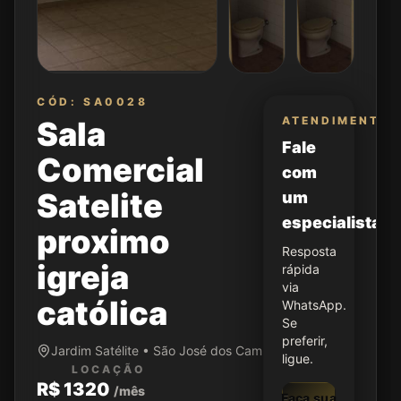
CÓD: SA0028
ATENDIMENTO
Sala
Fale
Comercial
com
Satelite
um
especialista
proximo
Resposta
igreja
rápida
via
católica
WhatsApp.
Se
preferir,
Jardim Satélite • São José dos Campos/SP
ligue.
LOCAÇÃO
R$ 1320
/mês
Faça sua