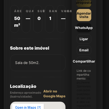
proposta
ÁREA
QUARTOS
SUÍTES
BANHEIROS
VAGAS
Agendar
visita
50
—
0
1
—
m²
WhatsApp
Ligar
Sobre este imóvel
Email
Compartilhar
Sala de 50m2.
Link de co
mpartilha
mento:
htt
ps://www.
Localização
2pimoveis.
com.br/im
Abrir no
Endereço aproximado
ovel/imov
Google Maps
(bairro/cidade).
el-sao-jos
e-dos-ca
mpos/SA0