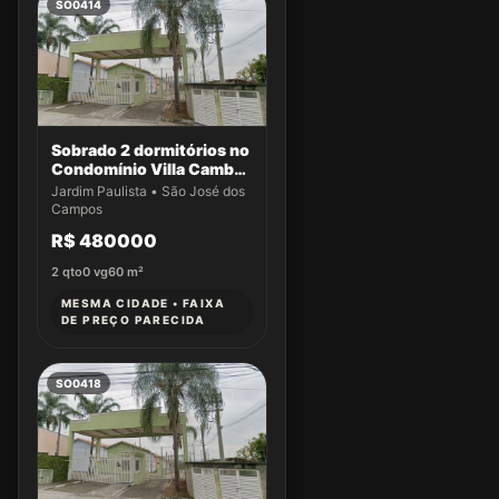
SO0414
Sobrado 2 dormitórios no
Condomínio Villa Cambuí
- Casa 004
Jardim Paulista • São José dos
Campos
R$ 480000
2
qto
0
vg
60
m²
MESMA CIDADE • FAIXA
DE PREÇO PARECIDA
SO0418