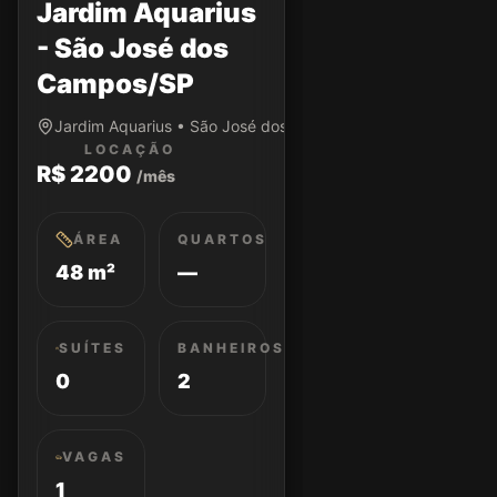
Jardim Aquarius
- São José dos
Campos/SP
Jardim Aquarius • São José dos Campos/SP
LOCAÇÃO
R$ 2200
/mês
ÁREA
QUARTOS
48 m²
—
SUÍTES
BANHEIROS
0
2
VAGAS
1