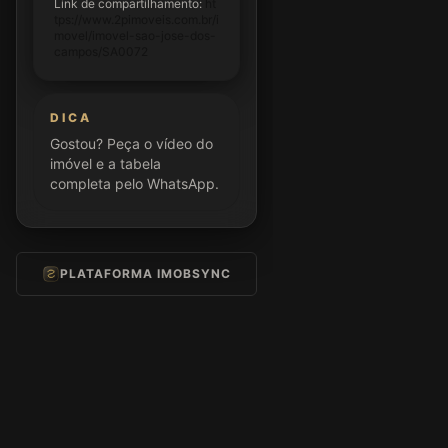
Link de compartilhamento:
ht
tps://www.2pimoveis.com.br/i
movel/imovel-sao-jose-dos-
campos/SA0072
DICA
Gostou? Peça o vídeo do
imóvel e a tabela
completa pelo WhatsApp.
PLATAFORMA IMOBSYNC