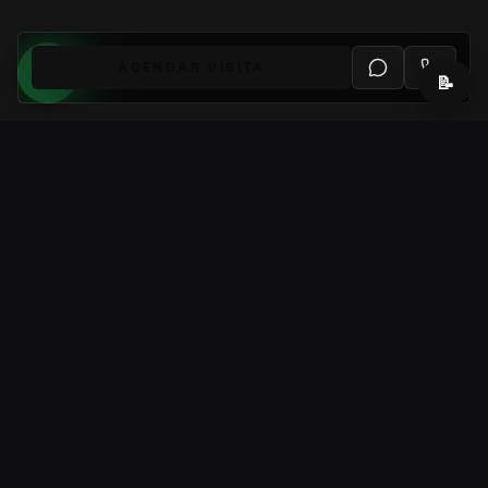
AGENDAR VISITA
📝