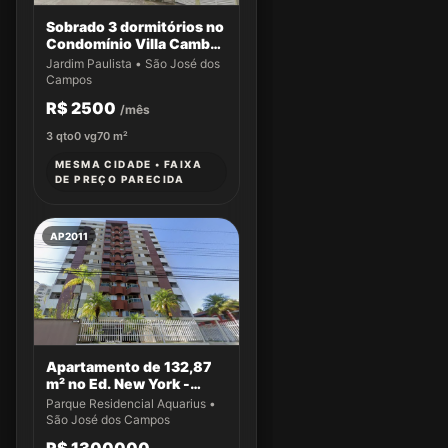
Sobrado 3 dormitórios no
Condomínio Villa Cambuí
- Casa 033
Jardim Paulista • São José dos
Campos
R$ 2500
/mês
3
qto
0
vg
70
m²
MESMA CIDADE • FAIXA
DE PREÇO PARECIDA
AP2011
Apartamento de 132,87
m² no Ed. New York -
Apto 43
Parque Residencial Aquarius •
São José dos Campos