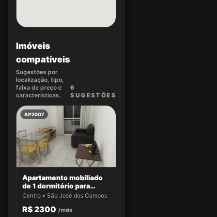
Imóveis
compatíveis
Sugestões por
localização, tipo,
faixa de preço e
6
características.
SUGEST
ÕES
AP2007
Apartamento mobiliado
de 1 dormitório para
locação no Edifício San
Centro • São José dos Campos
Giuseppe
R$ 2300
/mês