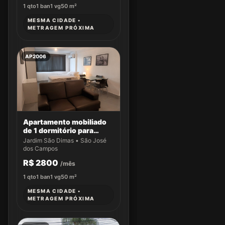
1
qto
1
ban
1
vg
50
m²
MESMA CIDADE •
METRAGEM PRÓXIMA
AP2006
Apartamento mobiliado
de 1 dormitório para
locação no Edifício Suite
Jardim São Dimas • São José
Service
dos Campos
R$ 2800
/mês
1
qto
1
ban
1
vg
50
m²
MESMA CIDADE •
METRAGEM PRÓXIMA