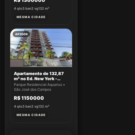
R$ 1300000
4
qto
3
ban
2
vg
132
m²
MESMA CIDADE
AP2009
Apartamento de 132,87
m² no Ed. New York -
Apto 14
Parque Residencial Aquarius •
São José dos Campos
R$ 1150000
4
qto
3
ban
2
vg
132
m²
MESMA CIDADE