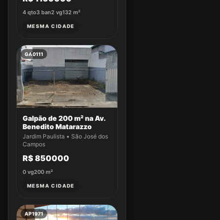
4
qto
3
ban
2
vg
132
m²
MESMA CIDADE
GA0111
Galpão de 200 m² na Av.
Benedito Matarazzo
Jardim Paulista • São José dos
Campos
R$ 850000
0
vg
200
m²
MESMA CIDADE
AP1971