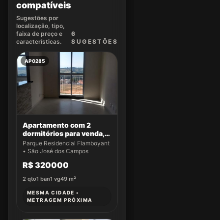
compatíveis
Sugestões por
localização, tipo,
faixa de preço e
6
características.
SUGEST
ÕES
AP0285
Apartamento com 2
dormitórios para venda,
49 m² por R$ 320.000,00
Parque Residencial Flamboyant
- Parque Residencial
• São José dos Campos
Flamboyant - São José
R$ 320000
dos Campos/SP
2
qto
1
ban
1
vg
49
m²
MESMA CIDADE •
METRAGEM PRÓXIMA