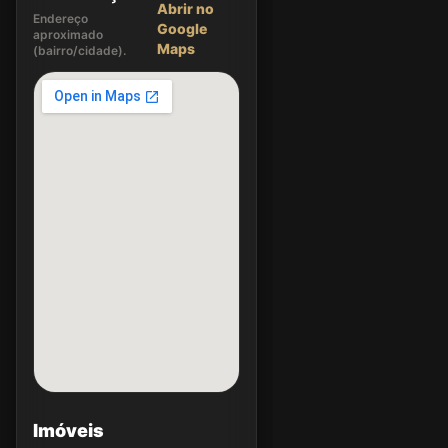
Abrir no
Endereço
Google
aproximado
Maps
(bairro/cidade).
Imóveis