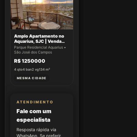
Amplo Apartamento no
Aquarius, SJC | Venda
Exclusiva!
Parque Residencial Aquarius •
São José dos Campos
R$ 1250000
4
qto
4
ban
2
vg
134
m²
MESMA CIDADE
ATENDIMENTO
Fale com um
especialista
Resposta rápida via
WhatsApp. Se preferir,