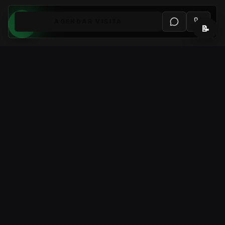
AGENDAR VISITA
📝