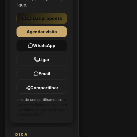
ligue.
Faça sua proposta
Agendar visita
WhatsApp
Ligar
Email
Compartilhar
Link de compartilhamento:
ht
tps://www.2pimoveis.com.br/i
movel/imovel-sao-jose-dos-
campos/SA0011
DICA