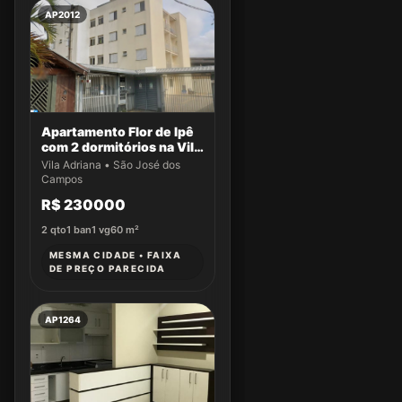
AP2012
Apartamento Flor de Ipê
com 2 dormitórios na Vila
Adriana
Vila Adriana • São José dos
Campos
R$ 230000
2
qto
1
ban
1
vg
60
m²
MESMA CIDADE • FAIXA
DE PREÇO PARECIDA
AP1264