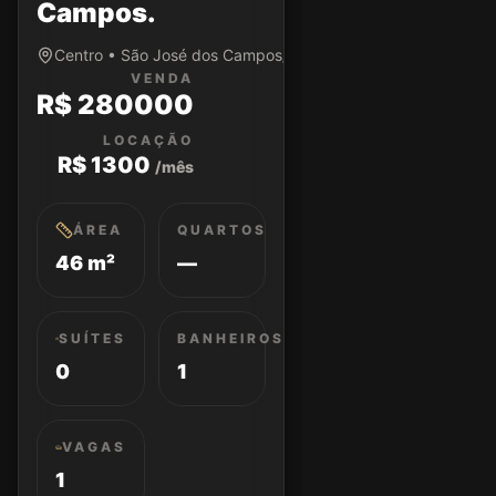
Campos.
Centro • São José dos Campos/SP
VENDA
R$ 280000
LOCAÇÃO
R$ 1300
/mês
ÁREA
QUARTOS
46 m²
—
SUÍTES
BANHEIROS
0
1
VAGAS
1