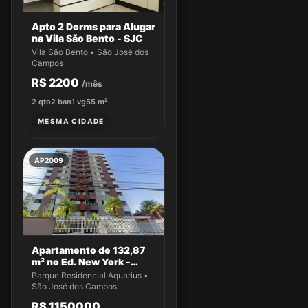
Apto 2 Dorms para Alugar
na Vila São Bento - SJC
Vila São Bento • São José dos
Campos
R$ 2200
/mês
2
qto
2
ban
1
vg
55
m²
MESMA CIDADE
AP2009
Apartamento de 132,87
m² no Ed. New York -
Apto 14
Parque Residencial Aquarius •
São José dos Campos
R$ 1150000