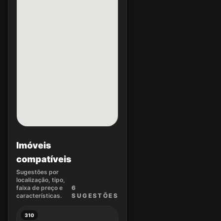
Imóveis
compatíveis
Sugestões por
localização, tipo,
faixa de preço e
6
características.
SUGEST
ÕES
310