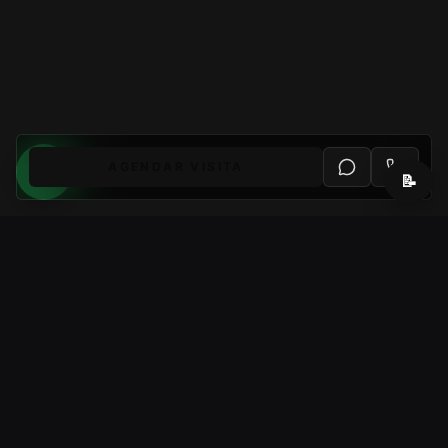
AGENDAR VISITA
📝