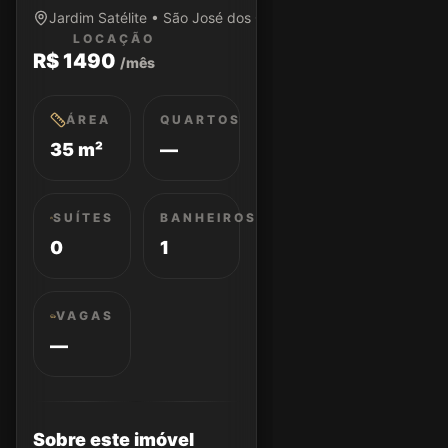
Jardim Satélite • São José dos Campos/SP
LOCAÇÃO
R$ 1490
/mês
ÁREA
QUARTOS
35 m²
—
SUÍTES
BANHEIROS
0
1
VAGAS
—
Sobre este imóvel