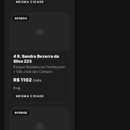
MESMA CIDADE
AP0654
4 R. Sandro Bezerra da
Silva 223
Parque Residencial Flamboyant
• São José dos Campos
R$ 1102
/mês
0
vg
MESMA CIDADE
AP0648