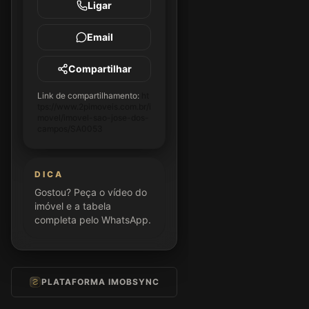
Ligar
Email
Compartilhar
Link de compartilhamento:
ht
tps://www.2pimoveis.com.br/i
movel/imovel-sao-jose-dos-
campos/SA0053
DICA
Gostou? Peça o vídeo do
imóvel e a tabela
completa pelo WhatsApp.
PLATAFORMA IMOBSYNC