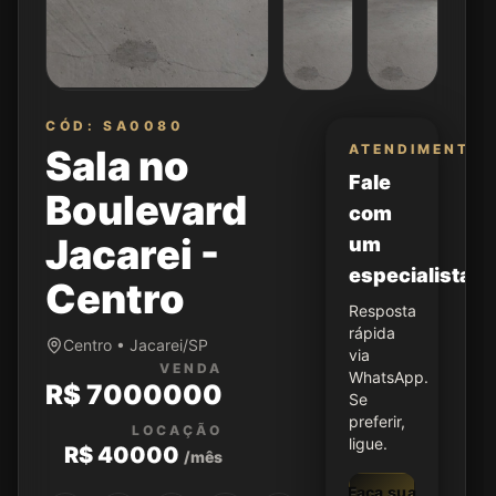
CÓD: SA0080
ATENDIMENTO
Sala no
Fale
Boulevard
com
Jacarei -
um
especialista
Centro
Resposta
rápida
Centro • Jacarei/SP
via
VENDA
WhatsApp.
R$ 7000000
Se
preferir,
LOCAÇÃO
ligue.
R$ 40000
/mês
Faça sua