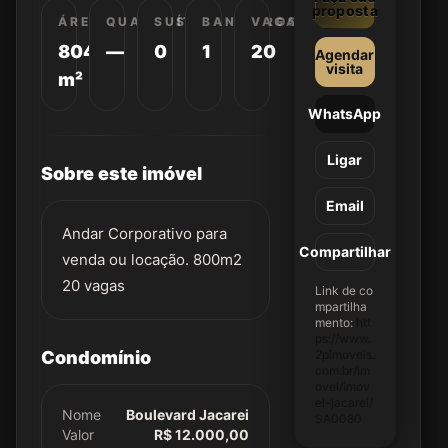
proposta
ÁREA
QUARTOS
SUÍTES
BANHEIROS
VAGAS
804
—
0
1
20
Agendar
visita
m²
WhatsApp
Ligar
Sobre este imóvel
Email
Andar Corporativo para
Compartilhar
venda ou locação. 800m2
20 vagas
Link de co
mpartilha
mento:
htt
ps://www.
Condomínio
2pimoveis.
com.br/im
ovel/imov
el-jacarei/
Nome
Boulevard Jacarei
SA0080
Valor
R$ 12.000,00