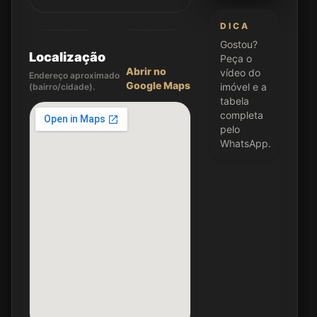
DICA
Gostou?
Localização
Peça o
Abrir no
vídeo do
Endereço aproximado
Google Maps
imóvel e a
(bairro/cidade).
tabela
completa
pelo
WhatsApp.