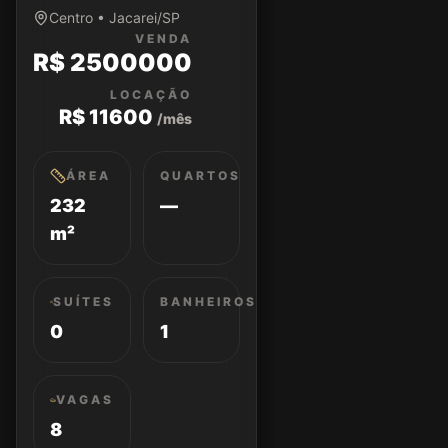
Centro • Jacarei/SP
VENDA
R$ 2500000
LOCAÇÃO
R$ 11600
/mês
ÁREA
QUARTOS
232
—
m²
SUÍTES
BANHEIROS
0
1
VAGAS
8