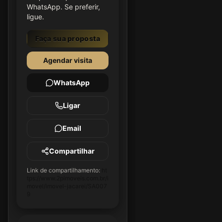
WhatsApp. Se preferir,
ligue.
Faça sua proposta
Agendar visita
WhatsApp
Ligar
Email
Compartilhar
Link de compartilhamento:
ht
tps://www.2pimoveis.com.br/i
movel/imovel-jacarei/SA007
9