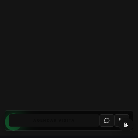
AGENDAR VISITA
📝