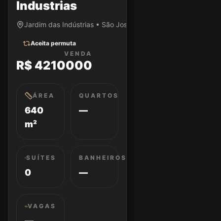
Industrias
Jardim das Indústrias • São José dos Campos/SP
Aceita permuta
VENDA
R$ 4210000
ÁREA
QUARTOS
640
—
m²
SUÍTES
BANHEIROS
0
—
VAGAS
—