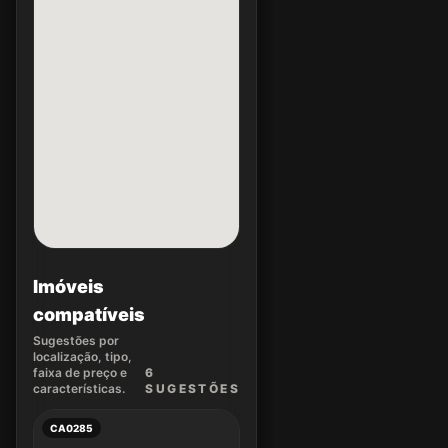
Imóveis
compatíveis
Sugestões por
localização, tipo,
faixa de preço e
6
características.
SUGEST
ÕES
CA0285