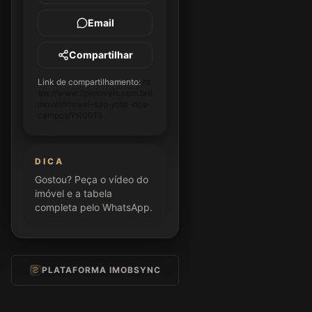
Email
Compartilhar
Link de compartilhamento:
ht
tps://www.2pimoveis.com.br/i
movel/imovel-sao-jose-dos-
campos/PR0015
DICA
Gostou? Peça o vídeo do
imóvel e a tabela
completa pelo WhatsApp.
PLATAFORMA IMOBSYNC