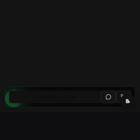
AGENDAR VISITA
📝