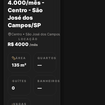
4.000/mês -
Centro - São
José dos
Campos/SP
Centro • São José dos Campos/SP
LOCAÇÃO
R$ 4000
/mês
ÁREA
QUARTOS
135 m²
—
SUÍTES
BANHEIROS
0
—
VAGAS