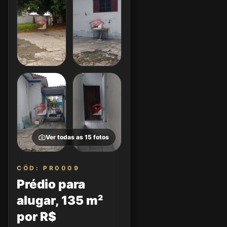
Ver todas as
15
fotos
CÓD: PR0009
Prédio para
alugar, 135 m²
por R$