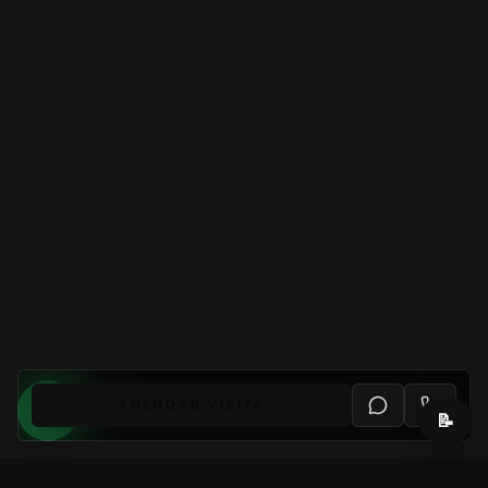
AGENDAR VISITA
📝