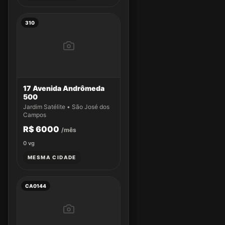
310
17 Avenida Andrômeda
500
Jardim Satélite • São José dos
Campos
R$ 6000
/mês
0
vg
MESMA CIDADE
CA0144