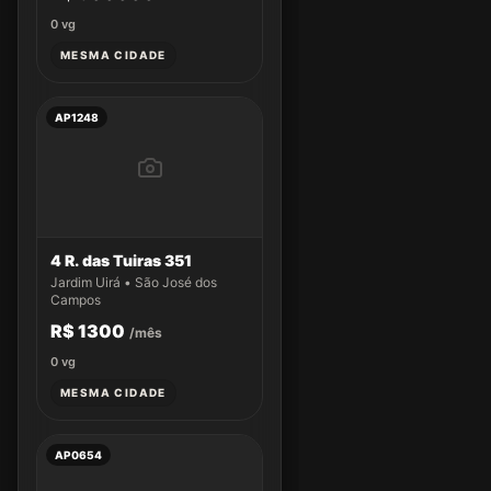
0
vg
MESMA CIDADE
AP1248
4 R. das Tuiras 351
Jardim Uirá • São José dos
Campos
R$ 1300
/mês
0
vg
MESMA CIDADE
AP0654