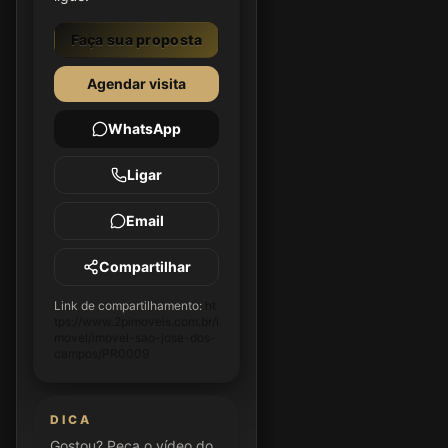
Faça sua proposta
Agendar visita
WhatsApp
Ligar
Email
Compartilhar
Link de compartilhamento:
ht
tps://www.2pimoveis.com.br/i
movel/imovel-sao-jose-dos-
campos/PR0009
DICA
Gostou? Peça o vídeo do