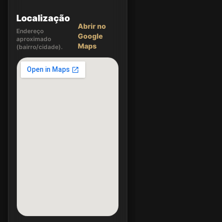
Localização
Abrir no
Endereço
Google
aproximado
Maps
(bairro/cidade).