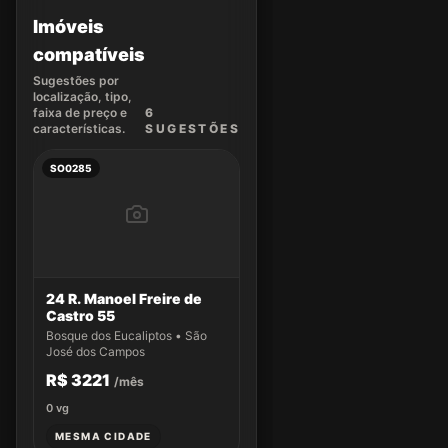
Imóveis
compatíveis
Sugestões por
localização, tipo,
faixa de preço e
6
características.
SUGEST
ÕES
SO0285
24 R. Manoel Freire de
Castro 55
Bosque dos Eucaliptos • São
José dos Campos
R$ 3221
/mês
0
vg
MESMA CIDADE