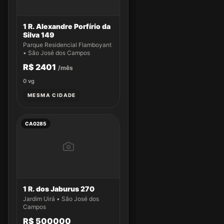
1 R. Alexandre Porfírio da
Silva 149
Parque Residencial Flamboyant
• São José dos Campos
R$ 2401
/mês
0
vg
MESMA CIDADE
CA0285
1 R. dos Jaburus 270
Jardim Uirá • São José dos
Campos
R$ 500000