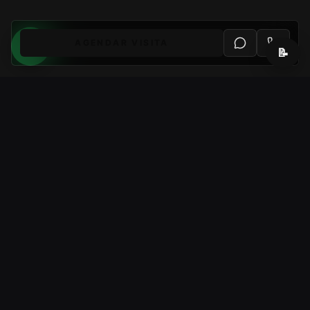
AGENDAR VISITA
📝