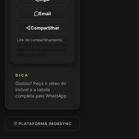
Email
Compartilhar
Link de compartilhamento:
ht
tps://www.2pimoveis.com.br/i
movel/imovel-sao-jose-dos-
campos/PT0002
DICA
Gostou? Peça o vídeo do
imóvel e a tabela
completa pelo WhatsApp.
PLATAFORMA IMOBSYNC