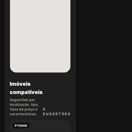
Imóveis
compatíveis
Sugestões por
localização, tipo,
faixa de preço e
6
características.
SUGEST
ÕES
PT0008