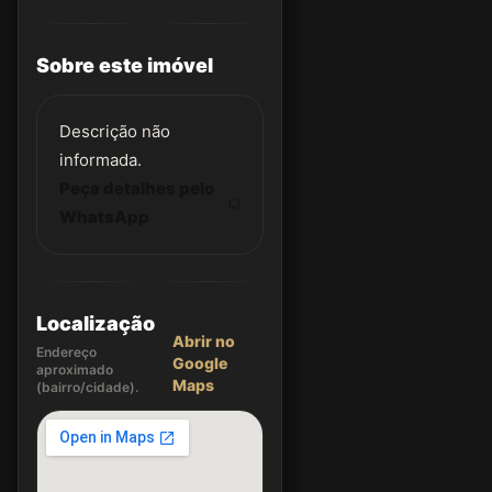
Sobre este imóvel
Descrição não
informada.
Peça detalhes pelo
WhatsApp
Localização
Abrir no
Endereço
Google
aproximado
Maps
(bairro/cidade).