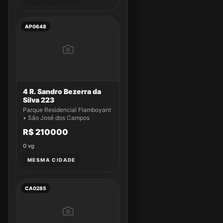
AP0648
4 R. Sandro Bezerra da
Silva 223
Parque Residencial Flamboyant
• São José dos Campos
R$ 210000
0
vg
MESMA CIDADE
CA0285