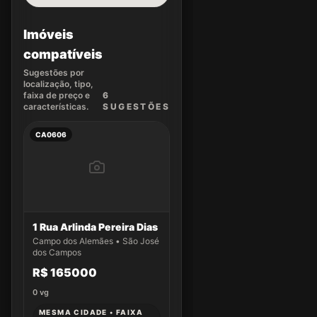
Imóveis
compatíveis
Sugestões por
localização, tipo,
faixa de preço e
6
características.
SUGEST
ÕES
CA0606
1 Rua Arlinda Pereira Dias
Campo dos Alemães • São José
dos Campos
R$ 165000
0
vg
MESMA CIDADE • FAIXA