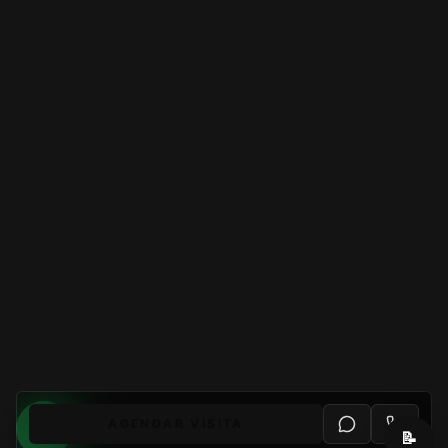
AGENDAR VISITA
📝