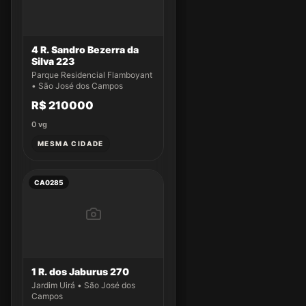
4 R. Sandro Bezerra da
Silva 223
Parque Residencial Flamboyant
• São José dos Campos
R$ 210000
0
vg
MESMA CIDADE
CA0285
1 R. dos Jaburus 270
Jardim Uirá • São José dos
Campos