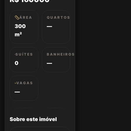
ÁREA
QUARTOS
300
—
m²
SUÍTES
BANHEIROS
0
—
VAGAS
—
Sobre este imóvel