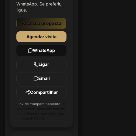
WhatsApp. Se preferir,
ligue.
Faça sua proposta
Agendar visita
WhatsApp
Ligar
Email
Compartilhar
Link de compartilhamento:
ht
tps://www.2pimoveis.com.br/i
movel/imovel-sao-jose-dos-
campos/PT0118