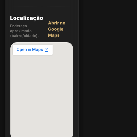
Localização
Abrir no
Endereço
Google
aproximado
Maps
(bairro/cidade).