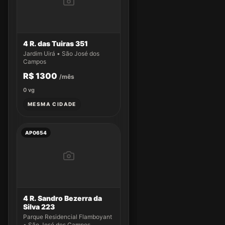
4 R. das Tuiras 351
Jardim Uirá • São José dos
Campos
R$ 1300
/mês
0
vg
MESMA CIDADE
AP0654
4 R. Sandro Bezerra da
Silva 223
Parque Residencial Flamboyant
• São José dos Campos