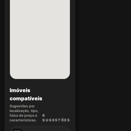
Imóveis
compatíveis
Sugestões por
localização, tipo,
faixa de preço e
6
características.
SUGEST
ÕES