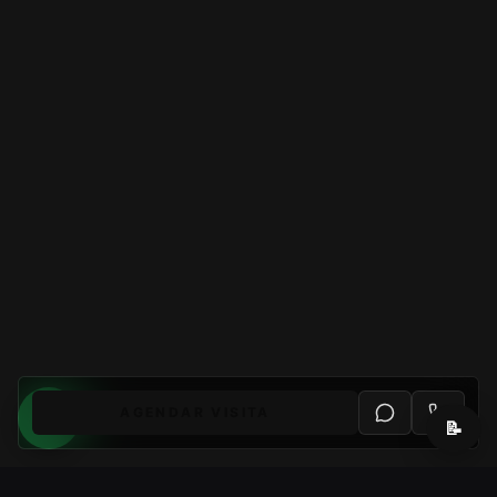
AGENDAR VISITA
📝