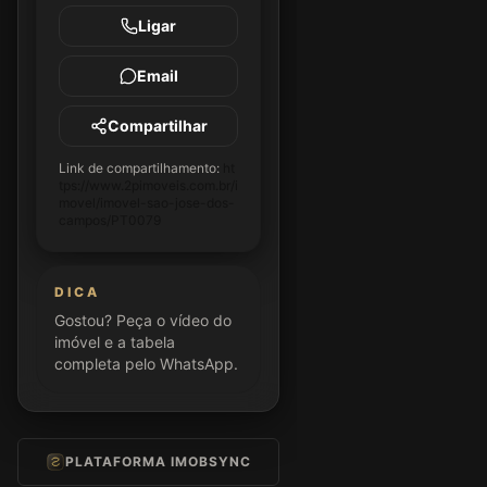
Ligar
Email
Compartilhar
Link de compartilhamento:
ht
tps://www.2pimoveis.com.br/i
movel/imovel-sao-jose-dos-
campos/PT0079
DICA
Gostou? Peça o vídeo do
imóvel e a tabela
completa pelo WhatsApp.
PLATAFORMA IMOBSYNC