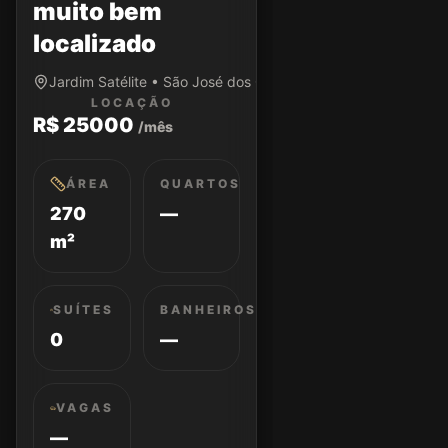
muito bem
localizado
Jardim Satélite • São José dos Campos/SP
LOCAÇÃO
R$ 25000
/mês
ÁREA
QUARTOS
270
—
m²
SUÍTES
BANHEIROS
0
—
VAGAS
—