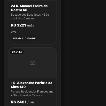
24 R. Manoel Freire de
Castro 55
Bosque dos Eucaliptos • São
José dos Campos
R$ 3221
/mês
0
vg
MESMA CIDADE
CA0144
1 R. Alexandre Porfírio da
Silva 149
Parque Residencial Flamboyant
• São José dos Campos
R$ 2401
/mês