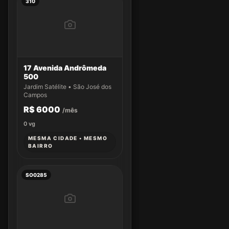
310
17 Avenida Andrômeda
500
Jardim Satélite • São José dos
Campos
R$ 6000
/mês
0
vg
MESMA CIDADE • MESMO
BAIRRO
SO0285