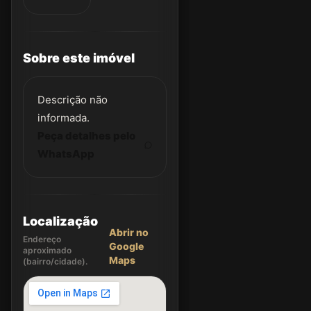
Sobre este imóvel
Descrição não
informada.
Peça detalhes pelo
WhatsApp
Localização
Abrir no
Endereço
Google
aproximado
Maps
(bairro/cidade).