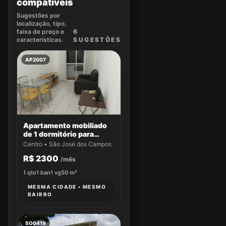
compatíveis
Sugestões por
localização, tipo,
faixa de preço e
6
características.
SUGEST
ÕES
AP2007
Apartamento mobiliado
de 1 dormitório para
locação no Edifício San
Centro • São José dos Campos
Giuseppe
R$ 2300
/mês
1
qto
1
ban
1
vg
50
m²
MESMA CIDADE • MESMO
BAIRRO
SO0419