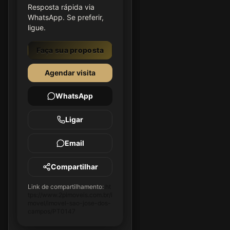
Resposta rápida via
WhatsApp. Se preferir,
ligue.
Faça sua proposta
Agendar visita
WhatsApp
Ligar
Email
Compartilhar
Link de compartilhamento:
ht
tps://www.2pimoveis.com.br/i
movel/imovel-sao-jose-dos-
campos/PT0147