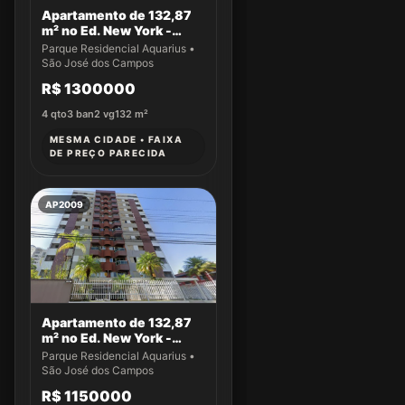
Apartamento de 132,87
m² no Ed. New York -
Apto 43
Parque Residencial Aquarius •
São José dos Campos
R$ 1300000
4
qto
3
ban
2
vg
132
m²
MESMA CIDADE • FAIXA
DE PREÇO PARECIDA
AP2009
Apartamento de 132,87
m² no Ed. New York -
Apto 14
Parque Residencial Aquarius •
São José dos Campos
R$ 1150000