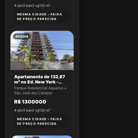
4
qto
3
ban
2
vg
132
m²
MESMA CIDADE • FAIXA
DE PREÇO PARECIDA
AP2008
Apartamento de 132,87
m² no Ed. New York -
Apto 61
Parque Residencial Aquarius •
São José dos Campos
R$ 1300000
4
qto
3
ban
2
vg
132
m²
MESMA CIDADE • FAIXA
DE PREÇO PARECIDA