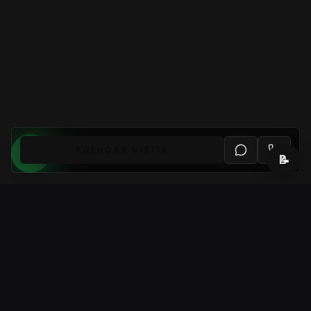
AGENDAR VISITA
📝