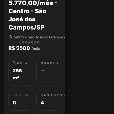
5.770,00/mês -
Centro - São
José dos
Campos/SP
Centro • São José dos Campos/SP
LOCAÇÃO
R$ 5500
/mês
ÁREA
QUARTOS
255
—
m²
SUÍTES
BANHEIROS
0
4