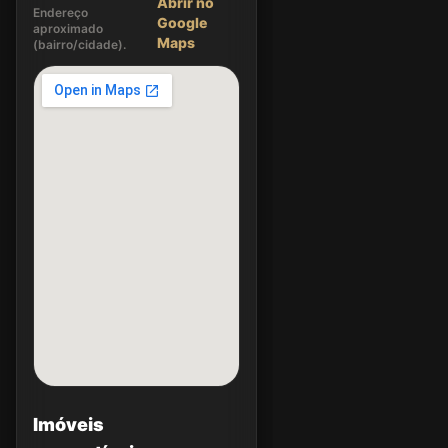
Abrir no
Endereço
Google
aproximado
Maps
(bairro/cidade).
Imóveis