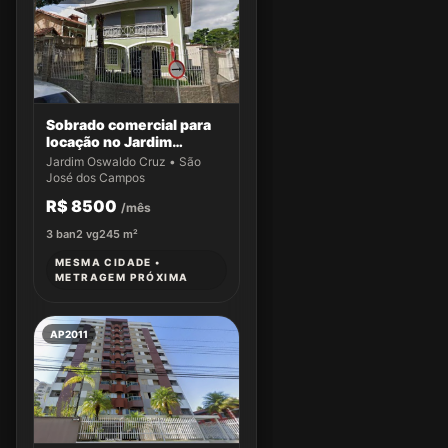
Sobrado comercial para
locação no Jardim
Oswaldo Cruz
Jardim Oswaldo Cruz • São
José dos Campos
R$ 8500
/mês
3
ban
2
vg
245
m²
MESMA CIDADE •
METRAGEM PRÓXIMA
AP2011