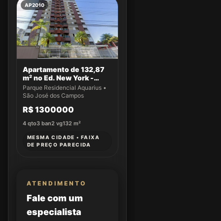
AP2010
Apartamento de 132,87
m² no Ed. New York -
Apto 22
Parque Residencial Aquarius •
São José dos Campos
R$ 1300000
4
qto
3
ban
2
vg
132
m²
MESMA CIDADE • FAIXA
DE PREÇO PARECIDA
ATENDIMENTO
Fale com um
especialista