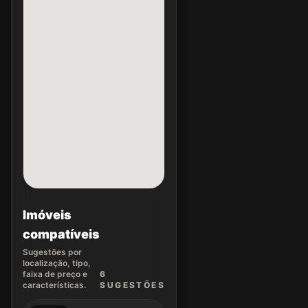
Imóveis
compatíveis
Sugestões por
localização, tipo,
faixa de preço e
6
características.
SUGEST
ÕES