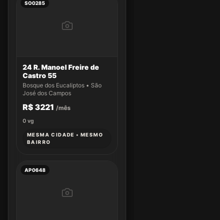
SO0285
24 R. Manoel Freire de
Castro 55
Bosque dos Eucaliptos • São
José dos Campos
R$ 3221
/mês
0
vg
MESMA CIDADE • MESMO
BAIRRO
AP0648