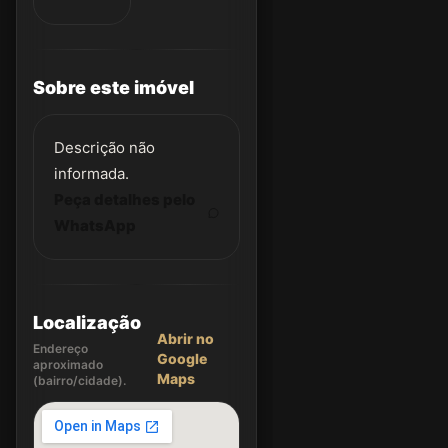
Sobre este imóvel
Descrição não
informada.
Peça detalhes pelo
WhatsApp
Localização
Abrir no
Endereço
Google
aproximado
Maps
(bairro/cidade).