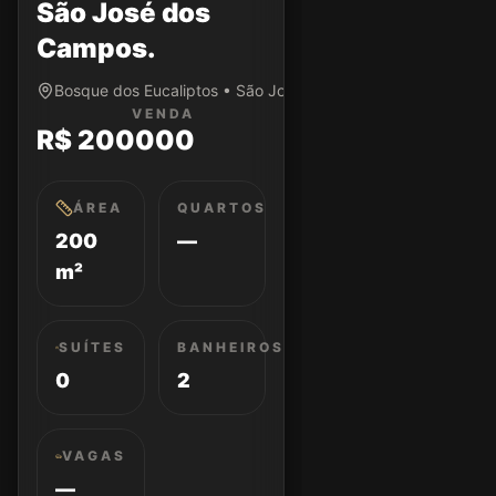
São José dos
Campos.
Bosque dos Eucaliptos • São José dos Campos/SP
VENDA
R$ 200000
ÁREA
QUARTOS
200
—
m²
SUÍTES
BANHEIROS
0
2
VAGAS
—