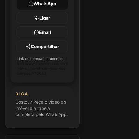
WhatsApp
Ligar
Email
Compartilhar
Link de compartilhamento:
ht
tps://www.2pimoveis.com.br/i
movel/imovel-sao-jose-dos-
campos/PT0053
DICA
Gostou? Peça o vídeo do
imóvel e a tabela
completa pelo WhatsApp.