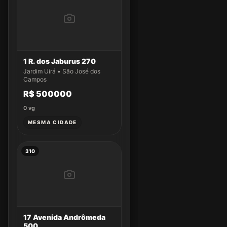
1 R. dos Jaburus 270
Jardim Uirá • São José dos
Campos
R$ 500000
0
vg
MESMA CIDADE
310
17 Avenida Andrômeda
500