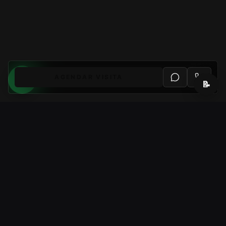
AGENDAR VISITA
📝