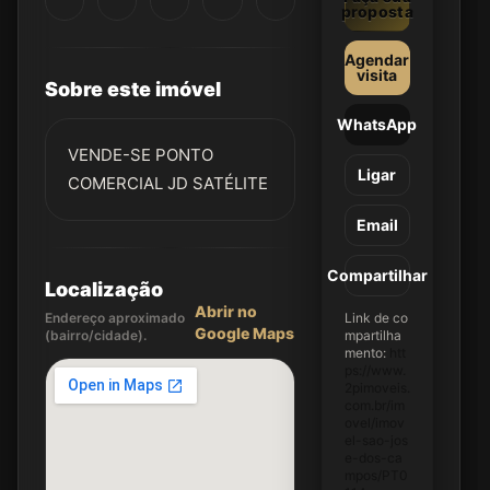
proposta
Agendar
visita
Sobre este imóvel
WhatsApp
VENDE-SE PONTO
Ligar
COMERCIAL JD SATÉLITE
Email
Compartilhar
Localização
Abrir no
Endereço aproximado
Link de co
Google Maps
(bairro/cidade).
mpartilha
mento:
htt
ps://www.
2pimoveis.
com.br/im
ovel/imov
el-sao-jos
e-dos-ca
mpos/PT0