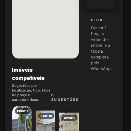
114
DICA
Gostou?
Peça o
vídeo do
imóvel e a
tabela
completa
pelo
WhatsApp.
Imóveis
compatíveis
Sugestões por
localização, tipo, faixa
de preço e
6
características.
SUGEST
ÕES
PR0019
GA0110
AP2012