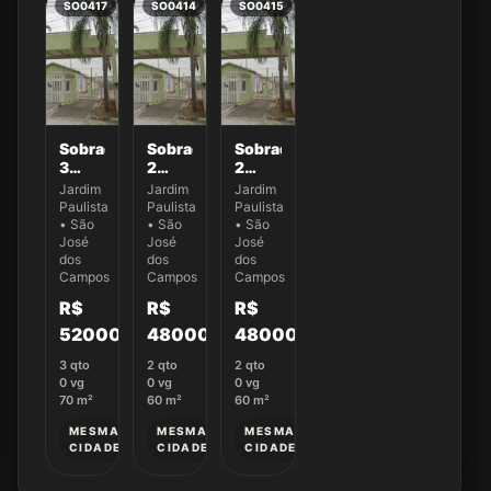
SO0417
SO0414
SO0415
Sobrado
Sobrado
Sobrado
3
2
2
dormitórios
dormitórios
dormitórios
Jardim
Jardim
Jardim
no
no
no
Paulista
Paulista
Paulista
Condomínio
Condomínio
Condomínio
• São
• São
• São
Villa
Villa
Villa
José
José
José
Cambuí
dos
Cambuí
dos
Cambuí
dos
Campos
Campos
Campos
-
-
-
Casa
Casa
Casa
R$
R$
R$
032
004
009
520000
480000
480000
3
qto
2
qto
2
qto
0
vg
0
vg
0
vg
70
m²
60
m²
60
m²
MESMA
MESMA
MESMA
CIDADE
CIDADE
CIDADE