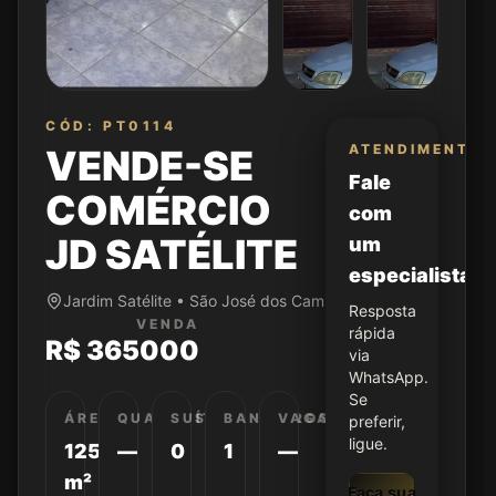
CÓD: PT0114
ATENDIMENTO
VENDE-SE
Fale
COMÉRCIO
com
JD SATÉLITE
um
especialista
Jardim Satélite • São José dos Campos/SP
Resposta
VENDA
rápida
R$ 365000
via
WhatsApp.
Se
ÁREA
QUARTOS
SUÍTES
BANHEIROS
VAGAS
preferir,
ligue.
125
—
0
1
—
m²
Faça sua