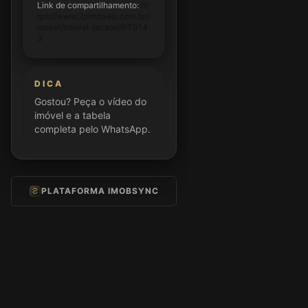
Link de compartilhamento:
ht
tps://www.2pimoveis.com.br/i
movel/imovel-jacarei/PT014
3
DICA
Gostou? Peça o vídeo do
imóvel e a tabela
completa pelo WhatsApp.
PLATAFORMA IMOBSYNC