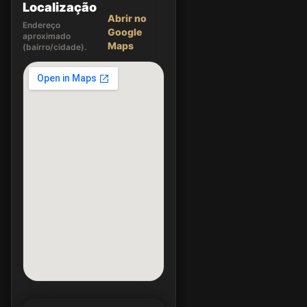
Localização
Abrir no
Endereço
Google
aproximado
Maps
(bairro/cidade).