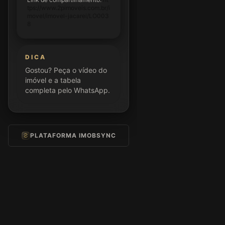
tps://www.2pimoveis.com.br/i
movel/imovel-jacarei/LO003
8
DICA
Gostou? Peça o vídeo do
imóvel e a tabela
completa pelo WhatsApp.
PLATAFORMA IMOBSYNC