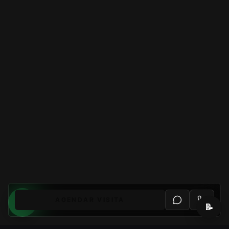
AGENDAR VISITA
📝