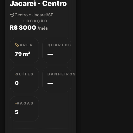
Jacarei - Centro
Centro • Jacarei/SP
LOCAÇÃO
R$ 8000
/mês
ÁREA
QUARTOS
79 m²
—
SUÍTES
BANHEIROS
0
—
VAGAS
5