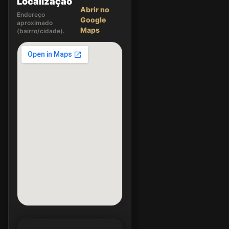
Localização
Abrir no
Endereço
Google
aproximado
Maps
(bairro/cidade).