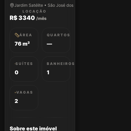
Jardim Satélite • São José dos Campos/SP
LOCAÇÃO
R$ 3340
/mês
ÁREA
QUARTOS
76 m²
—
SUÍTES
BANHEIROS
0
1
VAGAS
2
Sobre este imóvel