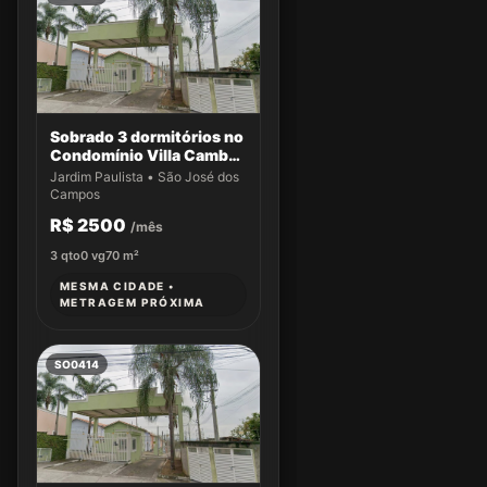
Sobrado 3 dormitórios no
Condomínio Villa Cambuí
- Casa 033
Jardim Paulista • São José dos
Campos
R$ 2500
/mês
3
qto
0
vg
70
m²
MESMA CIDADE •
METRAGEM PRÓXIMA
SO0414