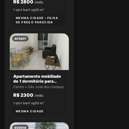
R$ 2800
/mês
1
qto
1
ban
1
vg
50
m²
MESMA CIDADE • FAIXA
DE PREÇO PARECIDA
AP2007
Apartamento mobiliado
de 1 dormitório para
locação no Edifício San
Centro • São José dos Campos
Giuseppe
R$ 2300
/mês
1
qto
1
ban
1
vg
50
m²
MESMA CIDADE
SO0418