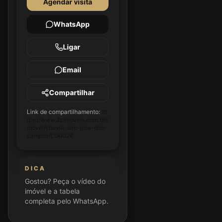
Agendar visita
WhatsApp
Ligar
Email
Compartilhar
Link de compartilhamento:
ht
tps://www.2pimoveis.com.br/i
movel/imovel-sao-jose-dos-
campos/LO0026
DICA
Gostou? Peça o vídeo do
imóvel e a tabela
completa pelo WhatsApp.