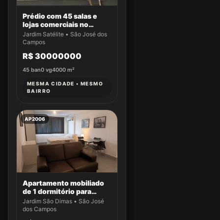
Prédio com 45 salas e
lojas comerciais no
Jardim Satélite
Jardim Satélite • São José dos
Campos
R$ 30000000
45
ban
0
vg
4000
m²
MESMA CIDADE • MESMO
BAIRRO
AP2006
Apartamento mobiliado
de 1 dormitório para
locação no Edifício Suite
Jardim São Dimas • São José
Service
dos Campos