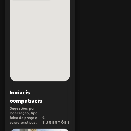
Imóveis
compatíveis
Sugestões por
localização, tipo,
faixa de preço e
6
características.
SUGEST
ÕES