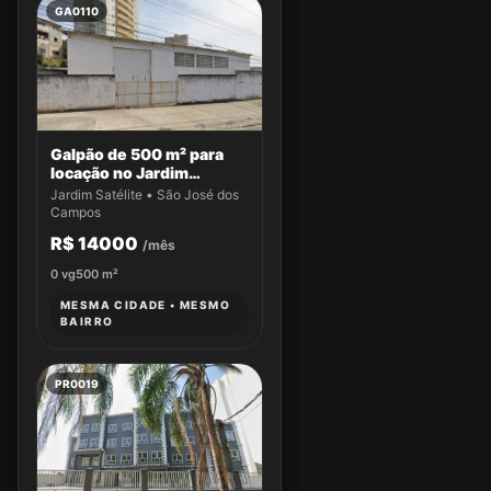
GA0110
Galpão de 500 m² para
locação no Jardim
Satélite
Jardim Satélite • São José dos
Campos
R$ 14000
/mês
0
vg
500
m²
MESMA CIDADE • MESMO
BAIRRO
PR0019