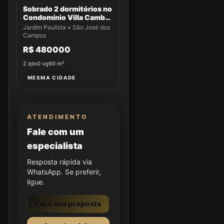
Sobrado 2 dormitórios no
Condomínio Villa Cambuí
- Casa 004
Jardim Paulista • São José dos
Campos
R$ 480000
2
qto
0
vg
60
m²
MESMA CIDADE
ATENDIMENTO
Fale com um
especialista
Resposta rápida via
WhatsApp. Se preferir,
ligue.
Faça sua proposta