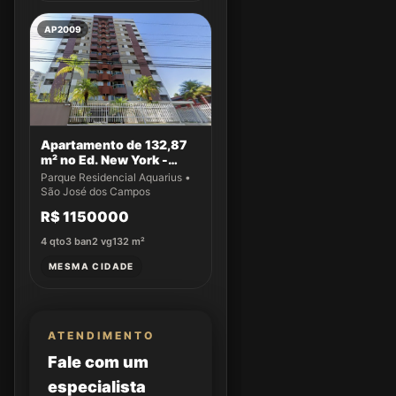
AP2009
Apartamento de 132,87
m² no Ed. New York -
Apto 14
Parque Residencial Aquarius •
São José dos Campos
R$ 1150000
4
qto
3
ban
2
vg
132
m²
MESMA CIDADE
ATENDIMENTO
Fale com um
especialista