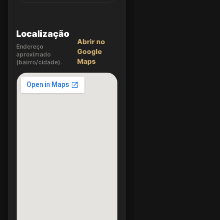
Localização
Abrir no
Endereço
Google
aproximado
Maps
(bairro/cidade).