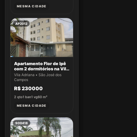
MESMA CIDADE
AP2012
Apartamento Flor de Ipê
com 2 dormitórios na Vila
Adriana
Vila Adriana • São José dos
Campos
R$ 230000
2
qto
1
ban
1
vg
60
m²
MESMA CIDADE
SO0418