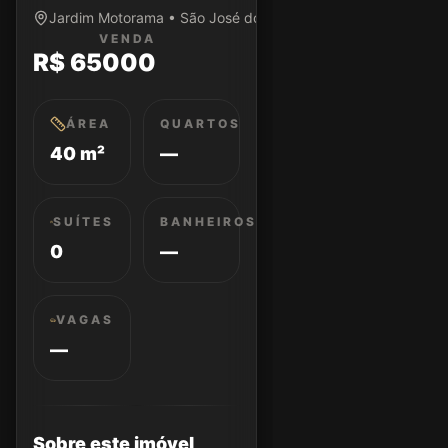
Jardim Motorama • São José dos Campos/SP
VENDA
R$ 65000
ÁREA
QUARTOS
40 m²
—
SUÍTES
BANHEIROS
0
—
VAGAS
—
Sobre este imóvel