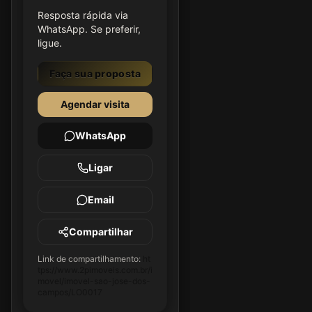
Resposta rápida via
WhatsApp. Se preferir,
ligue.
Faça sua proposta
Agendar visita
WhatsApp
Ligar
Email
Compartilhar
Link de compartilhamento:
ht
tps://www.2pimoveis.com.br/i
movel/imovel-sao-jose-dos-
campos/LO0017