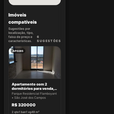
Imóveis
compatíveis
Sugestões por
localização, tipo,
faixa de preço e
6
características.
SUGEST
ÕES
AP0285
Apartamento com 2
dormitórios para venda,
49 m² por R$ 320.000,00
Parque Residencial Flamboyant
- Parque Residencial
• São José dos Campos
Flamboyant - São José
R$ 320000
dos Campos/SP
2
qto
1
ban
1
vg
49
m²