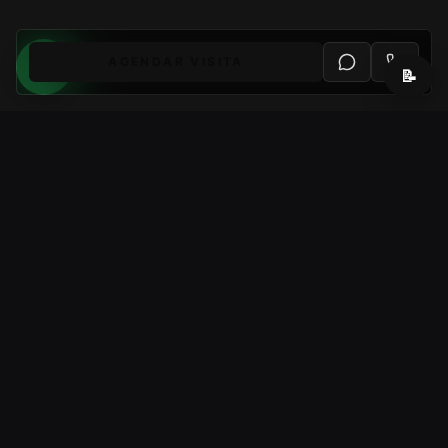
AGENDAR VISITA
📝