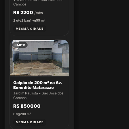
Campos
R$ 2200
/mês
2
qto
2
ban
1
vg
55
m²
MESMA CIDADE
GA0111
Galpão de 200 m² na Av.
Benedito Matarazzo
Jardim Paulista • São José dos
Campos
R$ 850000
0
vg
200
m²
MESMA CIDADE