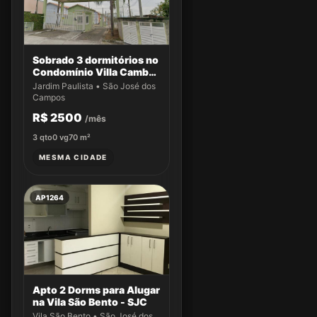
Sobrado 3 dormitórios no
Condomínio Villa Cambuí
- Casa 033
Jardim Paulista • São José dos
Campos
R$ 2500
/mês
3
qto
0
vg
70
m²
MESMA CIDADE
AP1264
Apto 2 Dorms para Alugar
na Vila São Bento - SJC
Vila São Bento • São José dos