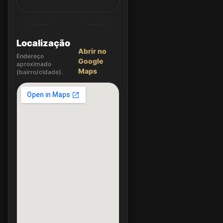
Localização
Abrir no
Endereço
Google
aproximado
Maps
(bairro/cidade).