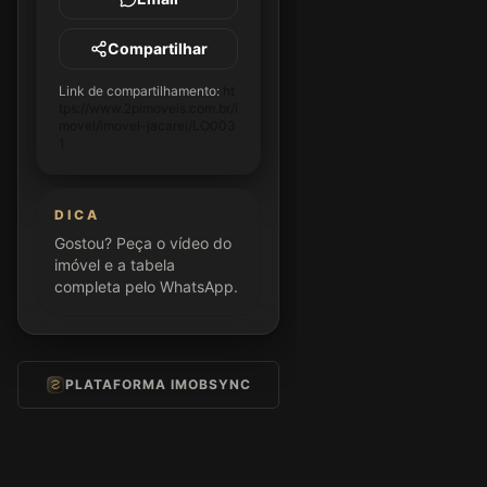
Compartilhar
Link de compartilhamento:
ht
tps://www.2pimoveis.com.br/i
movel/imovel-jacarei/LO003
1
DICA
Gostou? Peça o vídeo do
imóvel e a tabela
completa pelo WhatsApp.
PLATAFORMA IMOBSYNC