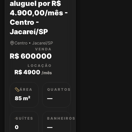
aluguel por R$
4.900,00/mês -
Centro -
Jacareí/SP
Centro • Jacareí/SP
VENDA
R$ 600000
LOCAÇÃO
R$ 4900
/mês
ÁREA
QUARTOS
85 m²
—
SUÍTES
BANHEIROS
0
—